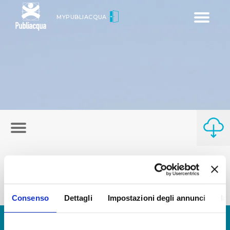
Toggle
MYPUBLIACQUA
navigatio
Consenso
Dettagli
Impostazioni degli annunci
In
© Copyright 2017 - 2026
GLOSSARIO