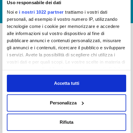
Uso responsabile dei dati
GIUDICA IL SERVIZIO
Noi e
i nostri 1022 partner
trattiamo i vostri dati
LAVORA CON NOI
personali, ad esempio il vostro numero IP, utilizzando
tecnologie come i cookie per memorizzare e accedere
alle informazioni sul vostro dispositivo al fine di
pubblicare annunci e contenuti personalizzati, misurare
-
-
gli annunci e i contenuti, ricercare il pubblico e sviluppare
Publiacqua S.p.A
FAQ
i servizi. Avete la possibilità di scegliere chi utilizza i
Via Villamagna 90/c -
vostri dati e per quali scopi. Le vostre scelte in materia di
PRIVACY POLICY
50126 Fi
privacy sono applicabili solo su questa proprietà digitale
Tel. +39 055688903
NOTE LEGALI
in cui avete effettuato le vostre scelte. È possibile
Fax. +39 0556862495
COOKIE
modificare o revocare il proprio consenso in qualsiasi
Accetta tutti
-
momento dalla Dichiarazione sui cookie o facendo clic
WHISTLEBLOWING
Cap. Soc. 150.280.056,72
sull'icona di attivazione della privacy.
CREDITS
Personalizza
i.v.
Reg Imprese Firenze
Con il tuo consenso, vorremmo anche:
C.F. e P.I. 05040110487
raccogliere informazioni sulla tua posizione
Rifiuta
R.E.A. 514782
geografica, con un'approssimazione di qualche