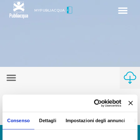
Toggle
MYPUBLIACQUA
navigatio
Consenso
Dettagli
Impostazioni degli annunci
In
© Copyright 2017 - 2026
GLOSSARIO