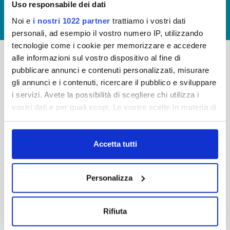
Uso responsabile dei dati
GIUDICA IL SERVIZIO
Noi e
i nostri 1022 partner
trattiamo i vostri dati
LAVORA CON NOI
personali, ad esempio il vostro numero IP, utilizzando
tecnologie come i cookie per memorizzare e accedere
alle informazioni sul vostro dispositivo al fine di
pubblicare annunci e contenuti personalizzati, misurare
-
-
gli annunci e i contenuti, ricercare il pubblico e sviluppare
Publiacqua S.p.A
FAQ
i servizi. Avete la possibilità di scegliere chi utilizza i
Via Villamagna 90/c -
vostri dati e per quali scopi. Le vostre scelte in materia di
PRIVACY POLICY
50126 Fi
privacy sono applicabili solo su questa proprietà digitale
Tel. +39 055688903
NOTE LEGALI
in cui avete effettuato le vostre scelte. È possibile
Fax. +39 0556862495
COOKIE
modificare o revocare il proprio consenso in qualsiasi
Accetta tutti
-
momento dalla Dichiarazione sui cookie o facendo clic
WHISTLEBLOWING
Cap. Soc. 150.280.056,72
sull'icona di attivazione della privacy.
CREDITS
Personalizza
i.v.
Reg Imprese Firenze
Con il tuo consenso, vorremmo anche:
C.F. e P.I. 05040110487
raccogliere informazioni sulla tua posizione
Rifiuta
R.E.A. 514782
geografica, con un'approssimazione di qualche