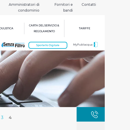
Amministratori di
Fornitori e
Contatti
condominio
bandi
CARTA DEL SERVIZIO &
ULISTICA
TARIFFE
REGOLAMENTO
MyPubliacqua
Sportello Digitale
GUASTI
800 3
3
4