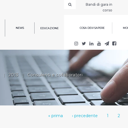
Bandi di gara in
corso
NEWS
COSA DEVI SAPERE
MOD
EDUCAZIONE
|
2013
|
Consulenti e collaboratori
« prima
‹ precedente
1
2