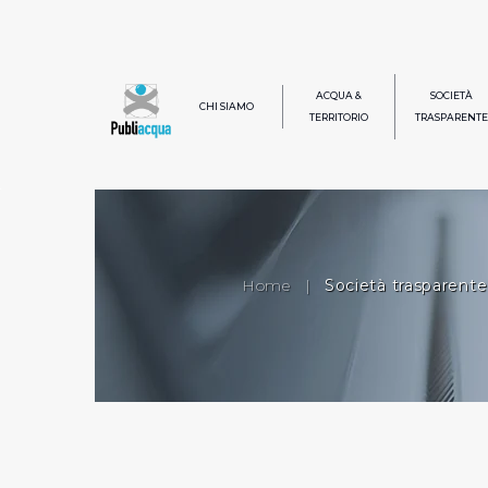
ACQUA &
SOCIETÀ
CHI SIAMO
TERRITORIO
TRASPARENTE
Home
|
Società trasparente