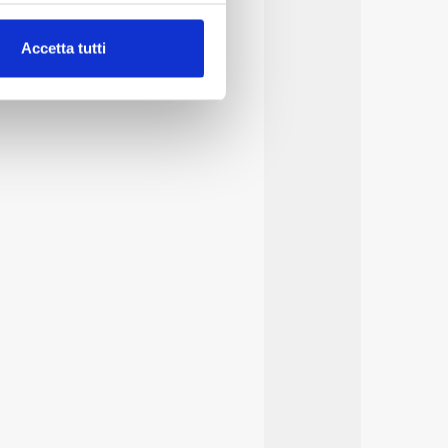
alche metro,
Accetta tutti
e specifiche (impronte
ezione dettagli
. Puoi
lità di base quali la
te dall’Utente e con i
affico sul nostro sito web,
idendo informazioni sul
 di analisi dei dati web,
oni che l’Utente ha fornito
r le finalità sopra indicate.
onando i singoli cookie