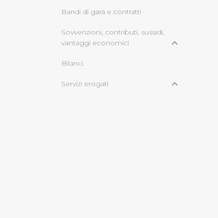
Bandi di gara e contratti
Cliccando su "Rifiuta" o sulla
Sovvenzioni, contributi, sussidi,
eccezione dei cookie tecnici
vantaggi economici
dunque la continuazione dell
tecnici indispensabili per un
Bilanci
Servizi erogati
informazioni ambientali
© Copyright 2017 - 2026