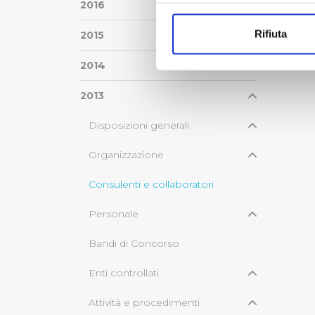
Con il tuo consenso, vorrem
2016
raccogliere informazi
Rifiuta
2015
Identificare il tuo di
digitali).
2014
Approfondisci come vengono el
modificare o ritirare il tuo 
2013
Disposizioni generali
Utilizziamo dei cookie tecnic
navigazione sulle pagine e l'
Organizzazione
consensi dallo stesso prestat
per personalizzare contenuti
Consulenti e collaboratori
modo in cui l’Utente utilizza 
pubblicità e social media, p
Personale
loro o che hanno raccolto dal
Bandi di Concorso
Cliccando su "Accetta tutti",
Enti controllati
Cliccando su "Personalizza" 
Attività e procedimenti
desiderati e le terze parti d