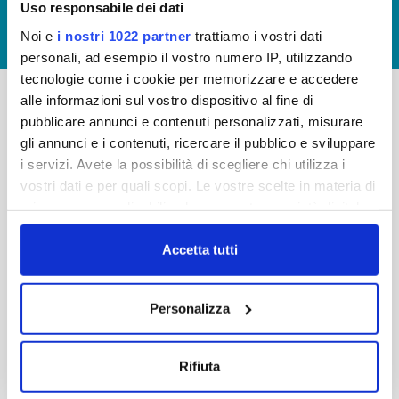
Uso responsabile dei dati
GIUDICA IL SERVIZIO
Noi e
i nostri 1022 partner
trattiamo i vostri dati
LAVORA CON NOI
personali, ad esempio il vostro numero IP, utilizzando
tecnologie come i cookie per memorizzare e accedere
alle informazioni sul vostro dispositivo al fine di
pubblicare annunci e contenuti personalizzati, misurare
-
-
gli annunci e i contenuti, ricercare il pubblico e sviluppare
Publiacqua S.p.A
FAQ
i servizi. Avete la possibilità di scegliere chi utilizza i
Via Villamagna 90/c -
vostri dati e per quali scopi. Le vostre scelte in materia di
PRIVACY POLICY
50126 Fi
privacy sono applicabili solo su questa proprietà digitale
Tel. +39 055688903
NOTE LEGALI
in cui avete effettuato le vostre scelte. È possibile
Fax. +39 0556862495
COOKIE
modificare o revocare il proprio consenso in qualsiasi
Accetta tutti
-
momento dalla Dichiarazione sui cookie o facendo clic
WHISTLEBLOWING
Cap. Soc. 150.280.056,72
sull'icona di attivazione della privacy.
CREDITS
Personalizza
i.v.
Reg Imprese Firenze
Con il tuo consenso, vorremmo anche:
C.F. e P.I. 05040110487
raccogliere informazioni sulla tua posizione
Rifiuta
R.E.A. 514782
geografica, con un'approssimazione di qualche