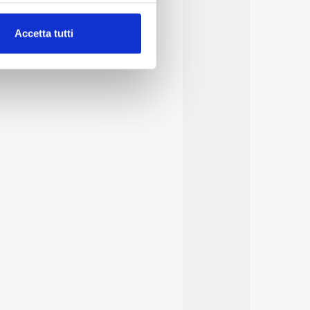
alche metro,
Accetta tutti
e specifiche (impronte
ezione dettagli
. Puoi
lità di base quali la
te dall’Utente e con i
affico sul nostro sito web,
idendo informazioni sul
 di analisi dei dati web,
oni che l’Utente ha fornito
r le finalità sopra indicate.
onando i singoli cookie