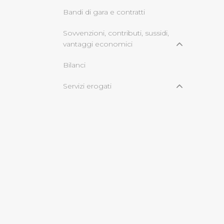
Bandi di gara e contratti
Cliccando su "Rifiuta" o sulla
Sovvenzioni, contributi, sussidi,
eccezione dei cookie tecnici
vantaggi economici
dunque la continuazione dell
tecnici indispensabili per un
Bilanci
Servizi erogati
informazioni ambientali
© Copyright 2017 - 2026