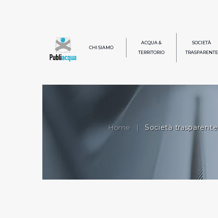
ACQUA &
SOCIETÀ
CHI SIAMO
TERRITORIO
TRASPARENTE
Home
|
Società trasparente