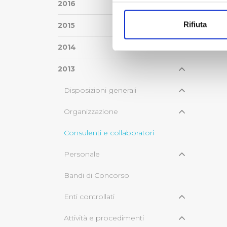
Con il tuo consenso, vorrem
2016
raccogliere informazi
Rifiuta
2015
Identificare il tuo di
digitali).
2014
Approfondisci come vengono el
modificare o ritirare il tuo 
2013
Disposizioni generali
Utilizziamo dei cookie tecnic
navigazione sulle pagine e l'
Organizzazione
consensi dallo stesso prestat
per personalizzare contenuti
Consulenti e collaboratori
modo in cui l’Utente utilizza 
pubblicità e social media, p
Personale
loro o che hanno raccolto dal
Bandi di Concorso
Cliccando su "Accetta tutti",
Enti controllati
Cliccando su "Personalizza" 
Attività e procedimenti
desiderati e le terze parti d