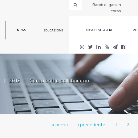
Bandi di gara in
corso
NEWS
COSA DEVI SAPERE
MOD
EDUCAZIONE
|
2013
|
Consulenti e collaboratori
« prima
‹ precedente
1
2