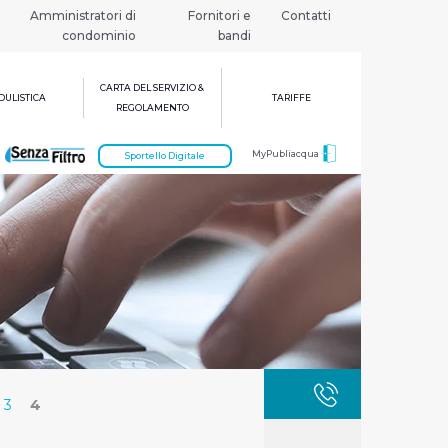
Amministratori di
Fornitori e
Contatti
condominio
bandi
CARTA DEL SERVIZIO &
ULISTICA
TARIFFE
REGOLAMENTO
MyPubliacqua
Sportello Digitale
GUASTI
800 3
3
4