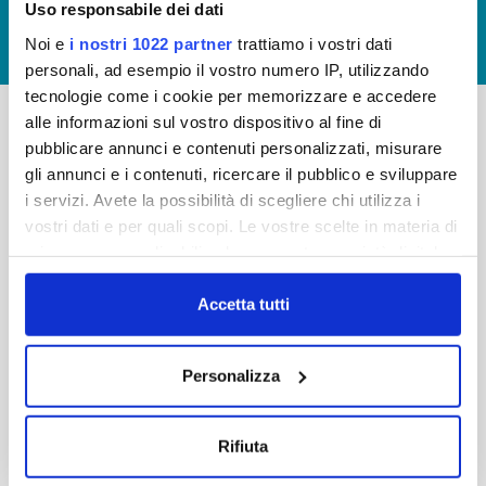
Uso responsabile dei dati
GIUDICA IL SERVIZIO
Noi e
i nostri 1022 partner
trattiamo i vostri dati
LAVORA CON NOI
personali, ad esempio il vostro numero IP, utilizzando
tecnologie come i cookie per memorizzare e accedere
alle informazioni sul vostro dispositivo al fine di
pubblicare annunci e contenuti personalizzati, misurare
-
-
gli annunci e i contenuti, ricercare il pubblico e sviluppare
Publiacqua S.p.A
FAQ
i servizi. Avete la possibilità di scegliere chi utilizza i
Via Villamagna 90/c -
vostri dati e per quali scopi. Le vostre scelte in materia di
PRIVACY POLICY
50126 Fi
privacy sono applicabili solo su questa proprietà digitale
Tel. +39 055688903
NOTE LEGALI
in cui avete effettuato le vostre scelte. È possibile
Fax. +39 0556862495
COOKIE
modificare o revocare il proprio consenso in qualsiasi
Accetta tutti
-
momento dalla Dichiarazione sui cookie o facendo clic
WHISTLEBLOWING
Cap. Soc. 150.280.056,72
sull'icona di attivazione della privacy.
CREDITS
Personalizza
i.v.
Reg Imprese Firenze
Con il tuo consenso, vorremmo anche:
C.F. e P.I. 05040110487
raccogliere informazioni sulla tua posizione
Rifiuta
R.E.A. 514782
geografica, con un'approssimazione di qualche