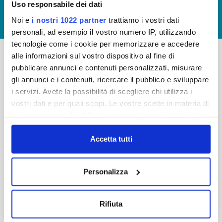
Uso responsabile dei dati
GIUDICA IL SERVIZIO
Noi e
i nostri 1022 partner
trattiamo i vostri dati
LAVORA CON NOI
personali, ad esempio il vostro numero IP, utilizzando
tecnologie come i cookie per memorizzare e accedere
alle informazioni sul vostro dispositivo al fine di
pubblicare annunci e contenuti personalizzati, misurare
-
-
gli annunci e i contenuti, ricercare il pubblico e sviluppare
Publiacqua S.p.A
FAQ
i servizi. Avete la possibilità di scegliere chi utilizza i
Via Villamagna 90/c -
vostri dati e per quali scopi. Le vostre scelte in materia di
PRIVACY POLICY
50126 Fi
privacy sono applicabili solo su questa proprietà digitale
Tel. +39 055688903
NOTE LEGALI
in cui avete effettuato le vostre scelte. È possibile
Fax. +39 0556862495
COOKIE
modificare o revocare il proprio consenso in qualsiasi
Accetta tutti
-
momento dalla Dichiarazione sui cookie o facendo clic
WHISTLEBLOWING
Cap. Soc. 150.280.056,72
sull'icona di attivazione della privacy.
CREDITS
Personalizza
i.v.
Reg Imprese Firenze
Con il tuo consenso, vorremmo anche:
C.F. e P.I. 05040110487
raccogliere informazioni sulla tua posizione
Rifiuta
R.E.A. 514782
geografica, con un'approssimazione di qualche