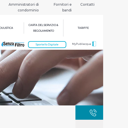
Amministratori di
Fornitori e
Contatti
condominio
bandi
CARTA DEL SERVIZIO &
ULISTICA
TARIFFE
REGOLAMENTO
MyPubliacqua
Sportello Digitale
GUASTI
800 3