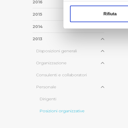
Con il tuo consenso, vorrem
2016
raccogliere informazi
Rifiuta
2015
Identificare il tuo di
digitali).
2014
Approfondisci come vengono el
modificare o ritirare il tuo 
2013
Disposizioni generali
Utilizziamo dei cookie tecnic
navigazione sulle pagine e l'
Organizzazione
consensi dallo stesso prestat
per personalizzare contenuti
Consulenti e collaboratori
modo in cui l’Utente utilizza 
pubblicità e social media, p
Personale
loro o che hanno raccolto dal
Dirigenti
Cliccando su "Accetta tutti",
Posizioni organizzative
Cliccando su "Personalizza" 
desiderati e le terze parti d