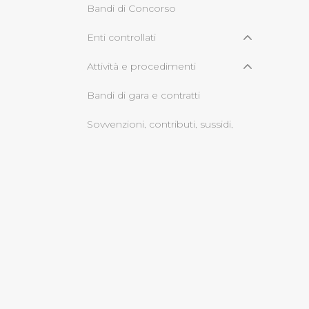
Bandi di Concorso
Cliccando su "Rifiuta" o sulla
Enti controllati
eccezione dei cookie tecnici
dunque la continuazione dell
Attività e procedimenti
tecnici indispensabili per un
Bandi di gara e contratti
Sovvenzioni, contributi, sussidi,
vantaggi economici
Bilanci
Servizi erogati
informazioni ambientali