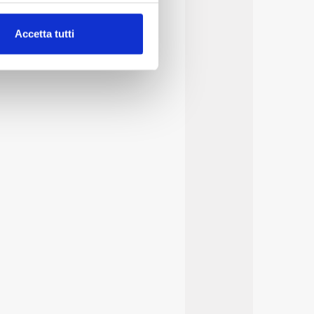
alche metro,
Accetta tutti
e specifiche (impronte
ezione dettagli
. Puoi
lità di base quali la
te dall’Utente e con i
affico sul nostro sito web,
idendo informazioni sul
 di analisi dei dati web,
oni che l’Utente ha fornito
r le finalità sopra indicate.
onando i singoli cookie