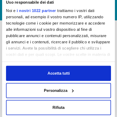
Uso responsabile dei dati
GIUDICA IL SERVIZIO
Noi e
i nostri 1022 partner
trattiamo i vostri dati
LAVORA CON NOI
personali, ad esempio il vostro numero IP, utilizzando
tecnologie come i cookie per memorizzare e accedere
alle informazioni sul vostro dispositivo al fine di
pubblicare annunci e contenuti personalizzati, misurare
-
-
gli annunci e i contenuti, ricercare il pubblico e sviluppare
Publiacqua S.p.A
FAQ
i servizi. Avete la possibilità di scegliere chi utilizza i
Via Villamagna 90/c -
vostri dati e per quali scopi. Le vostre scelte in materia di
PRIVACY POLICY
50126 Fi
privacy sono applicabili solo su questa proprietà digitale
Tel. +39 055688903
NOTE LEGALI
in cui avete effettuato le vostre scelte. È possibile
Fax. +39 0556862495
COOKIE
modificare o revocare il proprio consenso in qualsiasi
Accetta tutti
-
momento dalla Dichiarazione sui cookie o facendo clic
WHISTLEBLOWING
Cap. Soc. 150.280.056,72
sull'icona di attivazione della privacy.
CREDITS
Personalizza
i.v.
Reg Imprese Firenze
Con il tuo consenso, vorremmo anche:
C.F. e P.I. 05040110487
raccogliere informazioni sulla tua posizione
Rifiuta
R.E.A. 514782
geografica, con un'approssimazione di qualche