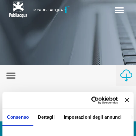
Toggle
MYPUBLIACQUA
navigatio
Consenso
Dettagli
Impostazioni degli annunci
In
© Copyright 2017 - 2026
GLOSSARIO