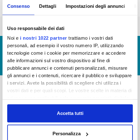
Consenso
Dettagli
Impostazioni degli annunci
In
« prima
‹ precedente
1
2
3
4
5
6
Uso responsabile dei dati
Noi e
i nostri 1022 partner
trattiamo i vostri dati
© Copyright 2017 - 2026
GLOSSARIO
personali, ad esempio il vostro numero IP, utilizzando
tecnologie come i cookie per memorizzare e accedere
GIUDICA IL SERVIZIO
alle informazioni sul vostro dispositivo al fine di
LAVORA CON NOI
pubblicare annunci e contenuti personalizzati, misurare
gli annunci e i contenuti, ricercare il pubblico e sviluppare
i servizi. Avete la possibilità di scegliere chi utilizza i
vostri dati e per quali scopi. Le vostre scelte in materia di
-
-
privacy sono applicabili solo su questa proprietà digitale
in cui avete effettuato le vostre scelte. È possibile
Publiacqua S.p.A
FAQ
Via Villamagna 90/c -
modificare o revocare il proprio consenso in qualsiasi
Accetta tutti
PRIVACY POLICY
50126 Fi
momento dalla Dichiarazione sui cookie o facendo clic
Tel. +39 055688903
NOTE LEGALI
sull'icona di attivazione della privacy.
Fax. +39 0556862495
Personalizza
COOKIE