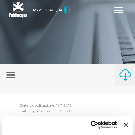
Toggle
MYPUBLIACQUA
navigatio
Data pubblicazione: 19.11.2015
Data aggiornamento: 19.11.2015
In questa sezione sono presenti i compenti
del Consiglio di Amministrazione di parte