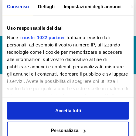
pubblica, nella sezione
organi societari
sono
Consenso
Dettagli
Impostazioni degli annunci
In
elencati tutti i componenti
Uso responsabile dei dati
Noi e
i nostri 1022 partner
trattiamo i vostri dati
personali, ad esempio il vostro numero IP, utilizzando
© Copyright 2017 - 2026
GLOSSARIO
tecnologie come i cookie per memorizzare e accedere
GIUDICA IL SERVIZIO
alle informazioni sul vostro dispositivo al fine di
LAVORA CON NOI
pubblicare annunci e contenuti personalizzati, misurare
gli annunci e i contenuti, ricercare il pubblico e sviluppare
i servizi. Avete la possibilità di scegliere chi utilizza i
vostri dati e per quali scopi. Le vostre scelte in materia di
-
-
privacy sono applicabili solo su questa proprietà digitale
in cui avete effettuato le vostre scelte. È possibile
Publiacqua S.p.A
FAQ
modificare o revocare il proprio consenso in qualsiasi
Accetta tutti
Via Villamagna 90/c -
PRIVACY POLICY
50126 Fi
momento dalla Dichiarazione sui cookie o facendo clic
Tel. +39 055688903
NOTE LEGALI
sull'icona di attivazione della privacy.
Personalizza
Fax. +39 0556862495
COOKIE