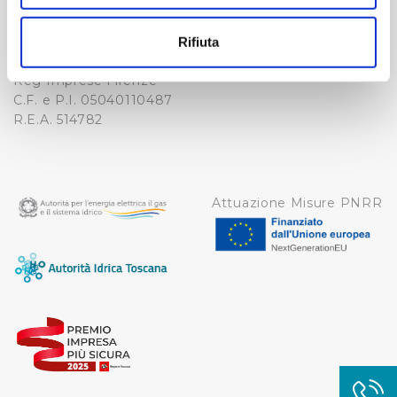
Con il tuo consenso, vorremmo anche:
-
WHISTLEBLOWING
raccogliere informazioni sulla tua posizione
Cap. Soc. 150.280.056,72
Rifiuta
CREDITS
geografica, con un'approssimazione di qualche
i.v.
metro,
Reg Imprese Firenze
Identificare il tuo dispositivo, scansionandolo
C.F. e P.I. 05040110487
R.E.A. 514782
attivamente alla ricerca di caratteristiche specifiche
(impronte digitali).
Approfondisci come vengono elaborati i tuoi dati personali
e imposta le tue preferenze nella
sezione dettagli
. Puoi
Attuazione Misure PNRR
modificare o ritirare il tuo consenso in qualsiasi momento
dalla Dichiarazione sui cookie.
Utilizziamo dei cookie tecnici necessari per rendere
fruibile il sito web abilitandone funzionalità di base quali
la navigazione sulle pagine e l'accesso alle aree
protette. In linea con le preferenze manifestate
dall’Utente e con i consensi dallo stesso prestati, i
cookie possono essere inoltre utilizzati per analizzare il