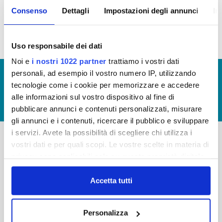
pubblica, nella sezione
organi societari
sono
Consenso
Dettagli
Impostazioni degli annunci
In
elencati tutti i componenti
Uso responsabile dei dati
Noi e
i nostri 1022 partner
trattiamo i vostri dati
personali, ad esempio il vostro numero IP, utilizzando
© Copyright 2017 - 2026
GLOSSARIO
tecnologie come i cookie per memorizzare e accedere
GIUDICA IL SERVIZIO
alle informazioni sul vostro dispositivo al fine di
LAVORA CON NOI
pubblicare annunci e contenuti personalizzati, misurare
gli annunci e i contenuti, ricercare il pubblico e sviluppare
i servizi. Avete la possibilità di scegliere chi utilizza i
vostri dati e per quali scopi. Le vostre scelte in materia di
-
-
privacy sono applicabili solo su questa proprietà digitale
in cui avete effettuato le vostre scelte. È possibile
Publiacqua S.p.A
FAQ
modificare o revocare il proprio consenso in qualsiasi
Accetta tutti
Via Villamagna 90/c -
PRIVACY POLICY
50126 Fi
momento dalla Dichiarazione sui cookie o facendo clic
Tel. +39 055688903
NOTE LEGALI
sull'icona di attivazione della privacy.
Personalizza
Fax. +39 0556862495
COOKIE