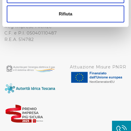
Con il tuo consenso, vorremmo anche:
-
WHISTLEBLOWING
raccogliere informazioni sulla tua posizione
Cap. Soc. 150.280.056,72
Rifiuta
CREDITS
geografica, con un'approssimazione di qualche
i.v.
metro,
Reg Imprese Firenze
Identificare il tuo dispositivo, scansionandolo
C.F. e P.I. 05040110487
R.E.A. 514782
attivamente alla ricerca di caratteristiche specifiche
(impronte digitali).
Approfondisci come vengono elaborati i tuoi dati personali
e imposta le tue preferenze nella
sezione dettagli
. Puoi
Attuazione Misure PNRR
modificare o ritirare il tuo consenso in qualsiasi momento
dalla Dichiarazione sui cookie.
Utilizziamo dei cookie tecnici necessari per rendere
fruibile il sito web abilitandone funzionalità di base quali
la navigazione sulle pagine e l'accesso alle aree
protette. In linea con le preferenze manifestate
dall’Utente e con i consensi dallo stesso prestati, i
cookie possono essere inoltre utilizzati per analizzare il