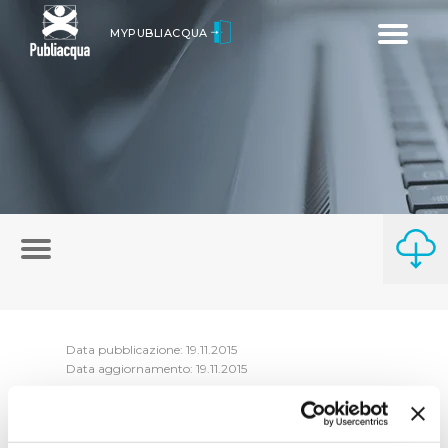
Toggle
MYPUBLIACQUA
navigatio
Data pubblicazione: 19.11.2015
Data aggiornamento: 19.11.2015
In questa sezione sono presenti i compenti
del Consiglio di Amministrazione di parte