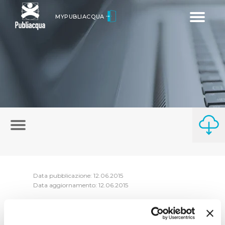
Toggle
MYPUBLIACQUA
navigatio
Data pubblicazione: 12.06.2015
Data aggiornamento: 12.06.2015
Le dichiarazioni, nelle quali i soggetti hanno
dichiarato che non esistono cause di