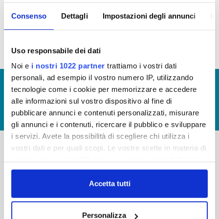
inconferibilità dell'incarico, sono state
raccolte e sono depositate presso la
Consenso
Dettagli
Impostazioni degli annunci
In
società
Uso responsabile dei dati
Noi e
i nostri 1022 partner
trattiamo i vostri dati
personali, ad esempio il vostro numero IP, utilizzando
© Copyright 2017 - 2026
GLOSSARIO
tecnologie come i cookie per memorizzare e accedere
GIUDICA IL SERVIZIO
alle informazioni sul vostro dispositivo al fine di
pubblicare annunci e contenuti personalizzati, misurare
LAVORA CON NOI
gli annunci e i contenuti, ricercare il pubblico e sviluppare
i servizi. Avete la possibilità di scegliere chi utilizza i
vostri dati e per quali scopi. Le vostre scelte in materia di
privacy sono applicabili solo su questa proprietà digitale
-
-
in cui avete effettuato le vostre scelte. È possibile
Publiacqua S.p.A
FAQ
modificare o revocare il proprio consenso in qualsiasi
Accetta tutti
Via Villamagna 90/c -
momento dalla Dichiarazione sui cookie o facendo clic
PRIVACY POLICY
50126 Fi
sull'icona di attivazione della privacy.
Tel. +39 055688903
NOTE LEGALI
Personalizza