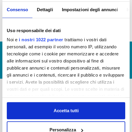
inconferibilità dell'incarico, sono state
raccolte e sono depositate presso la
Consenso
Dettagli
Impostazioni degli annunci
In
società
Uso responsabile dei dati
Noi e
i nostri 1022 partner
trattiamo i vostri dati
personali, ad esempio il vostro numero IP, utilizzando
© Copyright 2017 - 2026
GLOSSARIO
tecnologie come i cookie per memorizzare e accedere
GIUDICA IL SERVIZIO
alle informazioni sul vostro dispositivo al fine di
pubblicare annunci e contenuti personalizzati, misurare
LAVORA CON NOI
gli annunci e i contenuti, ricercare il pubblico e sviluppare
i servizi. Avete la possibilità di scegliere chi utilizza i
vostri dati e per quali scopi. Le vostre scelte in materia di
privacy sono applicabili solo su questa proprietà digitale
-
-
in cui avete effettuato le vostre scelte. È possibile
Publiacqua S.p.A
FAQ
modificare o revocare il proprio consenso in qualsiasi
Accetta tutti
Via Villamagna 90/c -
momento dalla Dichiarazione sui cookie o facendo clic
PRIVACY POLICY
50126 Fi
sull'icona di attivazione della privacy.
Tel. +39 055688903
NOTE LEGALI
Personalizza