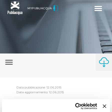
Toggle
MYPUBLIACQUA
navigatio
Data pubblicazione: 12.06.2015
Data aggiornamento: 12.06.2015
Le dichiarazioni, nelle quali i soggetti hanno
dichiarato che non esistono cause di