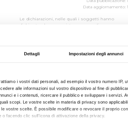
Data pubblicazione: 
Data aggiornamento: 1
Le dichiarazioni, nelle quali i soggetti hanno
dichiarato che non esistono cause di
inconferibilità dell'incarico, sono state
raccolte e sono depositate presso la
società
Dettagli
Impostazioni degli annunci
rattiamo i vostri dati personali, ad esempio il vostro numero IP, 
dere alle informazioni sul vostro dispositivo al fine di pubblica
nunci e i contenuti, ricercare il pubblico e sviluppare i servizi. A
r quali scopi. Le vostre scelte in materia di privacy sono applicabi
to le vostre scelte. È possibile modificare o revocare il proprio 
 o facendo clic sull'icona di attivazione della privacy.