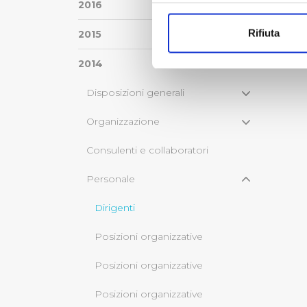
Con il tuo consenso, vorrem
2016
raccogliere informazi
Rifiuta
2015
Identificare il tuo di
digitali).
2014
Approfondisci come vengono el
modificare o ritirare il tuo 
Disposizioni generali
Organizzazione
Utilizziamo dei cookie tecnic
navigazione sulle pagine e l'
Consulenti e collaboratori
consensi dallo stesso prestat
per personalizzare contenuti
Personale
modo in cui l’Utente utilizza 
pubblicità e social media, p
Dirigenti
loro o che hanno raccolto dal
Posizioni organizzative
Cliccando su "Accetta tutti",
Posizioni organizzative
Cliccando su "Personalizza" 
Posizioni organizzative
desiderati e le terze parti d