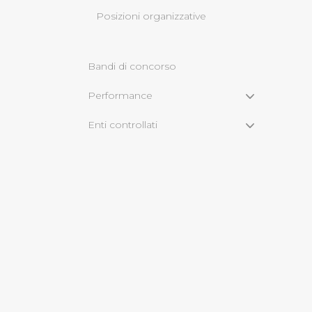
Posizioni organizzative
Cliccando su "Rifiuta" o sulla
eccezione dei cookie tecnici
dunque la continuazione dell
Bandi di concorso
tecnici indispensabili per un
Performance
Enti controllati
Attività e procedimenti
Bandi di gara e contratti
Sovvenzioni, contributi, sussidi,
vantaggi economici
Servizi erogati
Bilanci