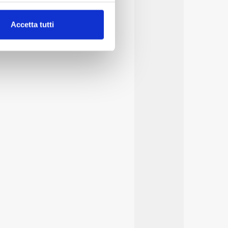
alche metro,
Accetta tutti
e specifiche (impronte
ezione dettagli
. Puoi
lità di base quali la
te dall’Utente e con i
affico sul nostro sito web,
idendo informazioni sul
 di analisi dei dati web,
oni che l’Utente ha fornito
r le finalità sopra indicate.
onando i singoli cookie