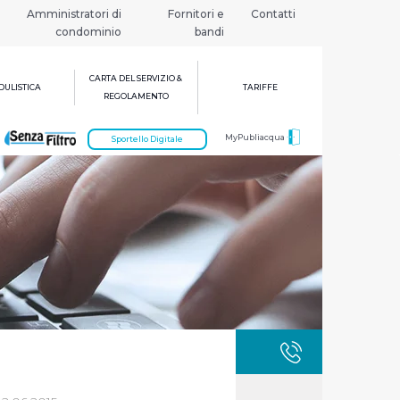
Amministratori di
Fornitori e
Contatti
condominio
bandi
CARTA DEL SERVIZIO &
ULISTICA
TARIFFE
REGOLAMENTO
MyPubliacqua
Sportello Digitale
GUASTI
800 3