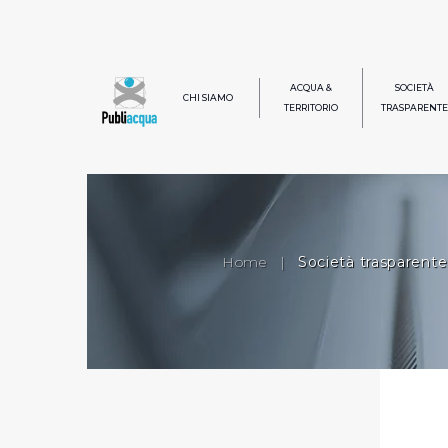
ACQUA &
SOCIETÀ
CHI SIAMO
TERRITORIO
TRASPARENTE
Home
|
Società trasparente