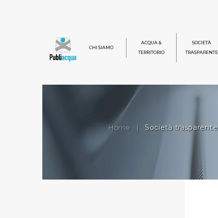
ACQUA &
SOCIETÀ
CHI SIAMO
TERRITORIO
TRASPARENTE
Home
|
Società trasparente