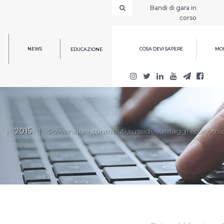
Bandi di gara in
corso
NEWS
COSA DEVI SAPERE
MOD
EDUCAZIONE
|
2015
|
Sovvenzioni,contributi,sussidi, vantaggi economic