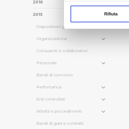
Con il tuo consenso, vorrem
2016
raccogliere informazi
Rifiuta
2015
Identificare il tuo di
digitali).
Disposizioni generali
Approfondisci come vengono el
modificare o ritirare il tuo 
Organizzazione
Consulenti e collaboratori
Utilizziamo dei cookie tecnic
navigazione sulle pagine e l'
Personale
consensi dallo stesso prestat
per personalizzare contenuti
Bandi di concorso
modo in cui l’Utente utilizza 
pubblicità e social media, p
Perfomance
loro o che hanno raccolto dal
Enti controllati
Cliccando su "Accetta tutti",
Attività e procedimenti
Cliccando su "Personalizza" 
Bandi di gara e contratti
desiderati e le terze parti d