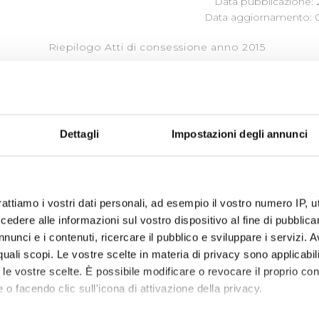
Data pubblicazione: 
Data aggiornamento: 0
Riepilogo Atti di consessione anno 2015
« prima
‹ precedente
1
2
3
4
Dettagli
Impostazioni degli annunci
rattiamo i vostri dati personali, ad esempio il vostro numero IP, 
dere alle informazioni sul vostro dispositivo al fine di pubblica
nunci e i contenuti, ricercare il pubblico e sviluppare i servizi. A
r quali scopi. Le vostre scelte in materia di privacy sono applicabi
to le vostre scelte. È possibile modificare o revocare il proprio 
 o facendo clic sull'icona di attivazione della privacy.