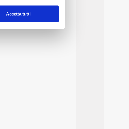
alche metro,
Accetta tutti
e specifiche (impronte
ezione dettagli
. Puoi
lità di base quali la
te dall’Utente e con i
affico sul nostro sito web,
idendo informazioni sul
 di analisi dei dati web,
oni che l’Utente ha fornito
r le finalità sopra indicate.
onando i singoli cookie