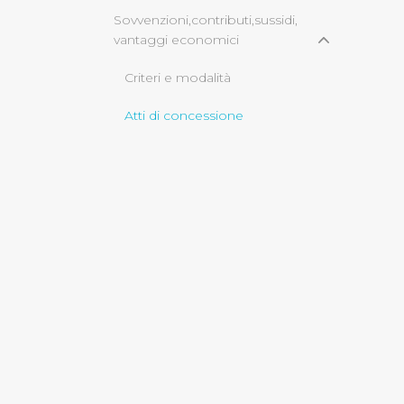
Sovvenzioni,contributi,sussidi,
vantaggi economici
Cliccando su "Rifiuta" o sulla
eccezione dei cookie tecnici
Criteri e modalità
dunque la continuazione dell
tecnici indispensabili per un
Atti di concessione
Servizi erogati
Bilanci
Beni immobili e gestione
patrimonio
Opere pubbliche
Informazioni ambientali