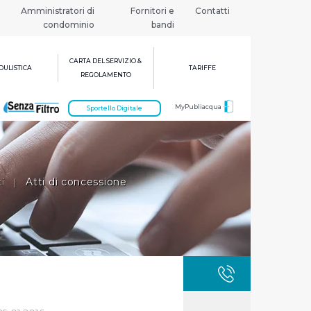
Amministratori di
Fornitori e
Contatti
condominio
bandi
CARTA DEL SERVIZIO &
ULISTICA
TARIFFE
REGOLAMENTO
MyPubliacqua
Sportello Digitale
i
|
Atti di concessione
GUASTI
800 3