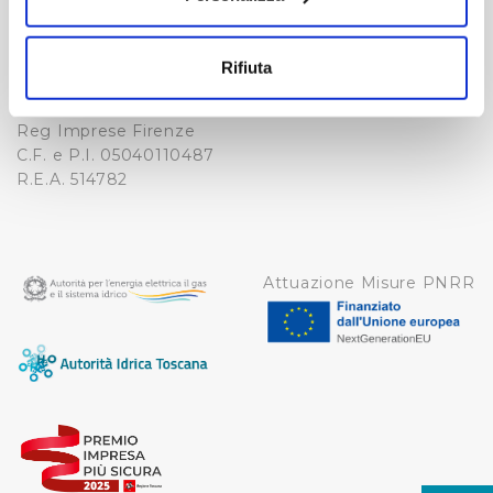
Fax. +39 0556862495
COOKIE
Con il tuo consenso, vorremmo anche:
-
raccogliere informazioni sulla tua posizione
WHISTLEBLOWING
Rifiuta
Cap. Soc. 150.280.056,72
geografica, con un'approssimazione di qualche
CREDITS
i.v.
metro,
Reg Imprese Firenze
Identificare il tuo dispositivo, scansionandolo
C.F. e P.I. 05040110487
attivamente alla ricerca di caratteristiche specifiche
R.E.A. 514782
(impronte digitali).
Approfondisci come vengono elaborati i tuoi dati personali
e imposta le tue preferenze nella
sezione dettagli
. Puoi
modificare o ritirare il tuo consenso in qualsiasi momento
Attuazione Misure PNRR
dalla Dichiarazione sui cookie.
Utilizziamo dei cookie tecnici necessari per rendere
fruibile il sito web abilitandone funzionalità di base quali
la navigazione sulle pagine e l'accesso alle aree
protette. In linea con le preferenze manifestate
dall’Utente e con i consensi dallo stesso prestati, i
cookie possono essere inoltre utilizzati per analizzare il