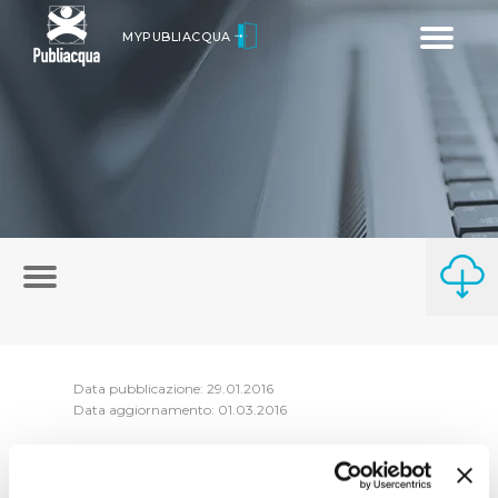
Toggle
MYPUBLIACQUA
navigatio
Data pubblicazione: 29.01.2016
Data aggiornamento: 01.03.2016
Riepilogo Atti di consessione anno 2015