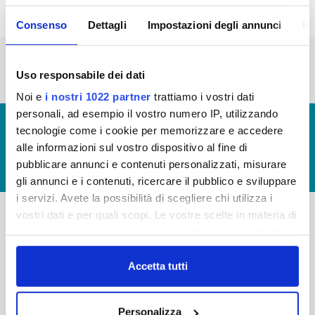
Consenso
Dettagli
Impostazioni degli annunci
In
« prima
‹ precedente
1
2
3
4
5
6
7
Uso responsabile dei dati
Noi e
i nostri 1022 partner
trattiamo i vostri dati
personali, ad esempio il vostro numero IP, utilizzando
© Copyright 2017 - 2026
GLOSSARIO
tecnologie come i cookie per memorizzare e accedere
GIUDICA IL SERVIZIO
alle informazioni sul vostro dispositivo al fine di
pubblicare annunci e contenuti personalizzati, misurare
LAVORA CON NOI
gli annunci e i contenuti, ricercare il pubblico e sviluppare
i servizi. Avete la possibilità di scegliere chi utilizza i
vostri dati e per quali scopi. Le vostre scelte in materia di
privacy sono applicabili solo su questa proprietà digitale
-
-
in cui avete effettuato le vostre scelte. È possibile
Publiacqua S.p.A
FAQ
modificare o revocare il proprio consenso in qualsiasi
Accetta tutti
Via Villamagna 90/c -
momento dalla Dichiarazione sui cookie o facendo clic
PRIVACY POLICY
50126 Fi
sull'icona di attivazione della privacy.
Tel. +39 055688903
NOTE LEGALI
Personalizza