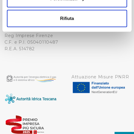
Fax. +39 0556862495
COOKIE
Con il tuo consenso, vorremmo anche:
-
raccogliere informazioni sulla tua posizione
WHISTLEBLOWING
Rifiuta
Cap. Soc. 150.280.056,72
geografica, con un'approssimazione di qualche
CREDITS
i.v.
metro,
Reg Imprese Firenze
Identificare il tuo dispositivo, scansionandolo
C.F. e P.I. 05040110487
attivamente alla ricerca di caratteristiche specifiche
R.E.A. 514782
(impronte digitali).
Approfondisci come vengono elaborati i tuoi dati personali
e imposta le tue preferenze nella
sezione dettagli
. Puoi
modificare o ritirare il tuo consenso in qualsiasi momento
Attuazione Misure PNRR
dalla Dichiarazione sui cookie.
Utilizziamo dei cookie tecnici necessari per rendere
fruibile il sito web abilitandone funzionalità di base quali
la navigazione sulle pagine e l'accesso alle aree
protette. In linea con le preferenze manifestate
dall’Utente e con i consensi dallo stesso prestati, i
cookie possono essere inoltre utilizzati per analizzare il