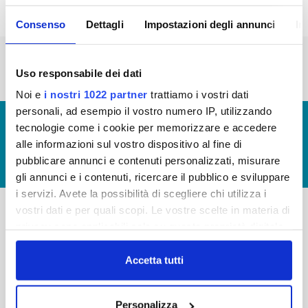
Consenso
Dettagli
Impostazioni degli annunci
In
« prima
‹ precedente
1
2
3
4
5
6
7
Uso responsabile dei dati
Noi e
i nostri 1022 partner
trattiamo i vostri dati
personali, ad esempio il vostro numero IP, utilizzando
© Copyright 2017 - 2026
GLOSSARIO
tecnologie come i cookie per memorizzare e accedere
GIUDICA IL SERVIZIO
alle informazioni sul vostro dispositivo al fine di
pubblicare annunci e contenuti personalizzati, misurare
LAVORA CON NOI
gli annunci e i contenuti, ricercare il pubblico e sviluppare
i servizi. Avete la possibilità di scegliere chi utilizza i
vostri dati e per quali scopi. Le vostre scelte in materia di
privacy sono applicabili solo su questa proprietà digitale
-
-
in cui avete effettuato le vostre scelte. È possibile
Publiacqua S.p.A
FAQ
modificare o revocare il proprio consenso in qualsiasi
Accetta tutti
Via Villamagna 90/c -
momento dalla Dichiarazione sui cookie o facendo clic
PRIVACY POLICY
50126 Fi
sull'icona di attivazione della privacy.
Tel. +39 055688903
NOTE LEGALI
Personalizza