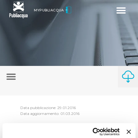
Toggle
MYPUBLIACQUA
navigatio
Data pubblicazione: 29.01.2016
Data aggiornamento: 01.03.2016
Riepilogo Atti di consessione anno 2015