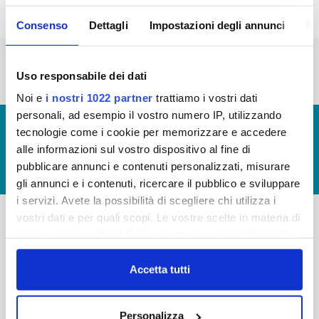
Consenso
Dettagli
Impostazioni degli annunci
In
« prima
‹ precedente
1
2
3
4
5
6
7
Uso responsabile dei dati
Noi e
i nostri 1022 partner
trattiamo i vostri dati
personali, ad esempio il vostro numero IP, utilizzando
© Copyright 2017 - 2026
GLOSSARIO
tecnologie come i cookie per memorizzare e accedere
GIUDICA IL SERVIZIO
alle informazioni sul vostro dispositivo al fine di
pubblicare annunci e contenuti personalizzati, misurare
LAVORA CON NOI
gli annunci e i contenuti, ricercare il pubblico e sviluppare
i servizi. Avete la possibilità di scegliere chi utilizza i
vostri dati e per quali scopi. Le vostre scelte in materia di
privacy sono applicabili solo su questa proprietà digitale
-
-
in cui avete effettuato le vostre scelte. È possibile
Publiacqua S.p.A
FAQ
modificare o revocare il proprio consenso in qualsiasi
Accetta tutti
Via Villamagna 90/c -
momento dalla Dichiarazione sui cookie o facendo clic
PRIVACY POLICY
50126 Fi
sull'icona di attivazione della privacy.
Tel. +39 055688903
NOTE LEGALI
Personalizza