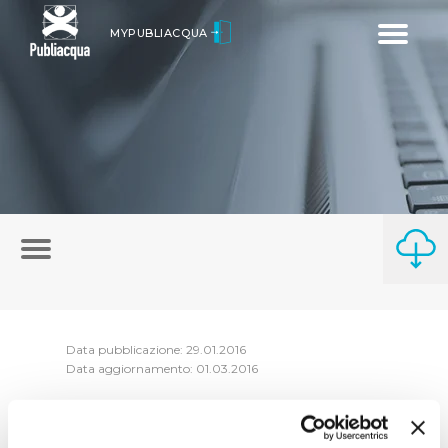
Toggle
MYPUBLIACQUA
navigatio
Data pubblicazione: 29.01.2016
Data aggiornamento: 01.03.2016
Riepilogo Atti di consessione anno 2015