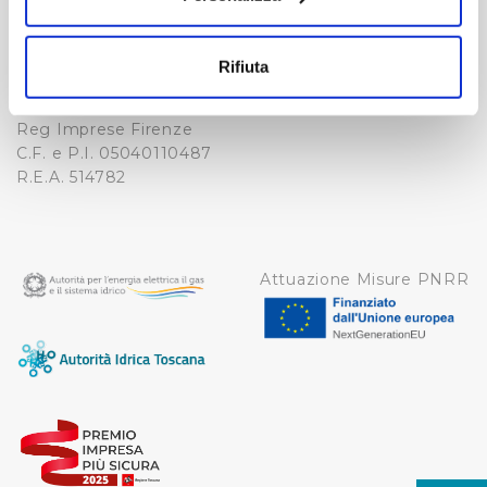
Fax. +39 0556862495
COOKIE
Con il tuo consenso, vorremmo anche:
-
raccogliere informazioni sulla tua posizione
WHISTLEBLOWING
Rifiuta
Cap. Soc. 150.280.056,72
geografica, con un'approssimazione di qualche
CREDITS
i.v.
metro,
Reg Imprese Firenze
Identificare il tuo dispositivo, scansionandolo
C.F. e P.I. 05040110487
attivamente alla ricerca di caratteristiche specifiche
R.E.A. 514782
(impronte digitali).
Approfondisci come vengono elaborati i tuoi dati personali
e imposta le tue preferenze nella
sezione dettagli
. Puoi
modificare o ritirare il tuo consenso in qualsiasi momento
Attuazione Misure PNRR
dalla Dichiarazione sui cookie.
Utilizziamo dei cookie tecnici necessari per rendere
fruibile il sito web abilitandone funzionalità di base quali
la navigazione sulle pagine e l'accesso alle aree
protette. In linea con le preferenze manifestate
dall’Utente e con i consensi dallo stesso prestati, i
cookie possono essere inoltre utilizzati per analizzare il