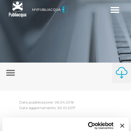
Toggle
MYPUBLIACQUA
navigatio
Data pubblicazione: 06.04.2016
Data aggiornamento: 30.01.2017
In questa sezione sono presenti i compenti
del Consiglio di Amministrazione di parte