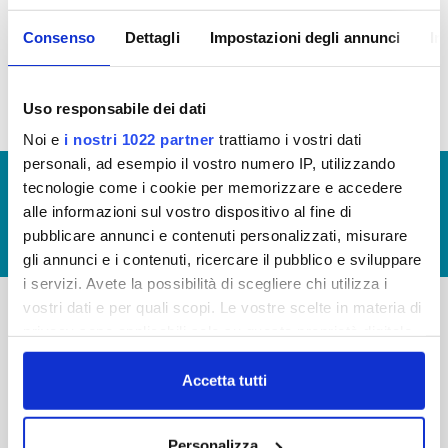
pubblica, nella sezione
sono
organi societari
elencati tutti i componenti.
Consenso
Dettagli
Impostazioni degli annunci
In
Uso responsabile dei dati
Noi e
i nostri 1022 partner
trattiamo i vostri dati
personali, ad esempio il vostro numero IP, utilizzando
© Copyright 2017 - 2026
GLOSSARIO
tecnologie come i cookie per memorizzare e accedere
alle informazioni sul vostro dispositivo al fine di
GIUDICA IL SERVIZIO
pubblicare annunci e contenuti personalizzati, misurare
LAVORA CON NOI
gli annunci e i contenuti, ricercare il pubblico e sviluppare
i servizi. Avete la possibilità di scegliere chi utilizza i
vostri dati e per quali scopi. Le vostre scelte in materia di
privacy sono applicabili solo su questa proprietà digitale
-
-
in cui avete effettuato le vostre scelte. È possibile
Publiacqua S.p.A
FAQ
modificare o revocare il proprio consenso in qualsiasi
Accetta tutti
Via Villamagna 90/c -
momento dalla Dichiarazione sui cookie o facendo clic
PRIVACY POLICY
50126 Fi
sull'icona di attivazione della privacy.
Tel. +39 055688903
NOTE LEGALI
Personalizza