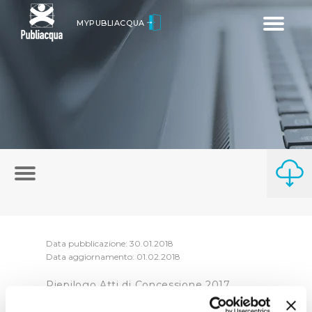
Toggle
MYPUBLIACQUA
navigatio
Data pubblicazione: 30.01.2018
Data aggiornamento: 01.02.2018
Riepilogo Atti di Concessione 2017
(visualizza documentazione)