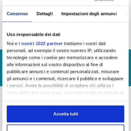
Consenso
Dettagli
Impostazioni degli annunci
In
« prima
‹ precedente
…
2
3
4
5
6
Uso responsabile dei dati
7
8
9
10
Noi e
i nostri 1022 partner
trattiamo i vostri dati
personali, ad esempio il vostro numero IP, utilizzando
tecnologie come i cookie per memorizzare e accedere
© Copyright 2017 - 2026
GLOSSARIO
alle informazioni sul vostro dispositivo al fine di
GIUDICA IL SERVIZIO
pubblicare annunci e contenuti personalizzati, misurare
LAVORA CON NOI
gli annunci e i contenuti, ricercare il pubblico e sviluppare
i servizi. Avete la possibilità di scegliere chi utilizza i
vostri dati e per quali scopi. Le vostre scelte in materia di
privacy sono applicabili solo su questa proprietà digitale
-
-
in cui avete effettuato le vostre scelte. È possibile
modificare o revocare il proprio consenso in qualsiasi
Accetta tutti
Publiacqua S.p.A
FAQ
momento dalla Dichiarazione sui cookie o facendo clic
Via Villamagna 90/c -
PRIVACY POLICY
50126 Fi
sull'icona di attivazione della privacy.