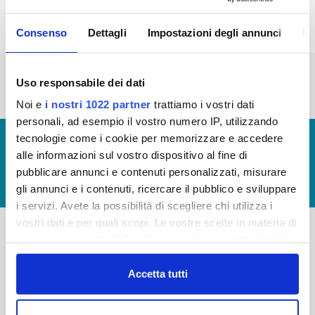
Consenso
Dettagli
Impostazioni degli annunci
In
« prima
‹ precedente
…
2
3
4
5
6
Uso responsabile dei dati
7
8
9
10
Noi e
i nostri 1022 partner
trattiamo i vostri dati
personali, ad esempio il vostro numero IP, utilizzando
tecnologie come i cookie per memorizzare e accedere
© Copyright 2017 - 2026
GLOSSARIO
alle informazioni sul vostro dispositivo al fine di
GIUDICA IL SERVIZIO
pubblicare annunci e contenuti personalizzati, misurare
LAVORA CON NOI
gli annunci e i contenuti, ricercare il pubblico e sviluppare
i servizi. Avete la possibilità di scegliere chi utilizza i
vostri dati e per quali scopi. Le vostre scelte in materia di
privacy sono applicabili solo su questa proprietà digitale
-
-
in cui avete effettuato le vostre scelte. È possibile
modificare o revocare il proprio consenso in qualsiasi
Accetta tutti
Publiacqua S.p.A
FAQ
momento dalla Dichiarazione sui cookie o facendo clic
Via Villamagna 90/c -
PRIVACY POLICY
50126 Fi
sull'icona di attivazione della privacy.