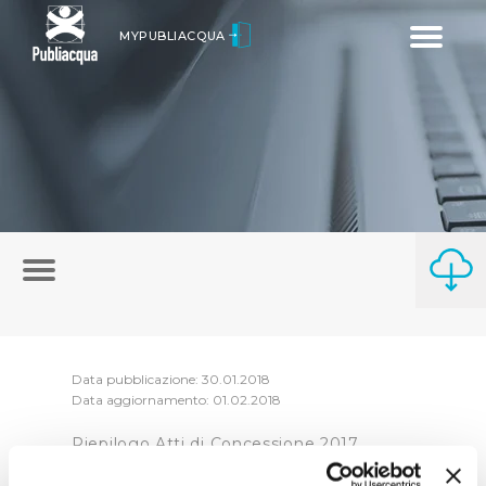
Toggle
MYPUBLIACQUA
navigatio
Data pubblicazione: 30.01.2018
Data aggiornamento: 01.02.2018
Riepilogo Atti di Concessione 2017
(visualizza documentazione)