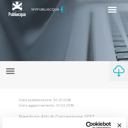
Toggle
MYPUBLIACQUA
navigatio
Data pubblicazione: 30.01.2018
Data aggiornamento: 01.02.2018
Riepilogo Atti di Concessione 2017
(visualizza documentazione)