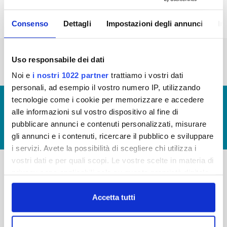
Consenso
Dettagli
Impostazioni degli annunci
In
« prima
‹ precedente
…
2
3
4
5
6
Uso responsabile dei dati
7
8
9
10
Noi e
i nostri 1022 partner
trattiamo i vostri dati
personali, ad esempio il vostro numero IP, utilizzando
tecnologie come i cookie per memorizzare e accedere
© Copyright 2017 - 2026
GLOSSARIO
alle informazioni sul vostro dispositivo al fine di
GIUDICA IL SERVIZIO
pubblicare annunci e contenuti personalizzati, misurare
LAVORA CON NOI
gli annunci e i contenuti, ricercare il pubblico e sviluppare
i servizi. Avete la possibilità di scegliere chi utilizza i
vostri dati e per quali scopi. Le vostre scelte in materia di
privacy sono applicabili solo su questa proprietà digitale
-
-
in cui avete effettuato le vostre scelte. È possibile
modificare o revocare il proprio consenso in qualsiasi
Accetta tutti
Publiacqua S.p.A
FAQ
momento dalla Dichiarazione sui cookie o facendo clic
Via Villamagna 90/c -
PRIVACY POLICY
50126 Fi
sull'icona di attivazione della privacy.