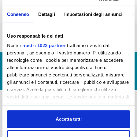
Consenso
Dettagli
Impostazioni degli annunci
In
« prima
‹ precedente
…
2
3
4
5
6
Uso responsabile dei dati
7
8
9
10
Noi e
i nostri 1022 partner
trattiamo i vostri dati
personali, ad esempio il vostro numero IP, utilizzando
tecnologie come i cookie per memorizzare e accedere
© Copyright 2017 - 2026
GLOSSARIO
alle informazioni sul vostro dispositivo al fine di
GIUDICA IL SERVIZIO
pubblicare annunci e contenuti personalizzati, misurare
LAVORA CON NOI
gli annunci e i contenuti, ricercare il pubblico e sviluppare
i servizi. Avete la possibilità di scegliere chi utilizza i
vostri dati e per quali scopi. Le vostre scelte in materia di
privacy sono applicabili solo su questa proprietà digitale
-
-
in cui avete effettuato le vostre scelte. È possibile
modificare o revocare il proprio consenso in qualsiasi
Accetta tutti
Publiacqua S.p.A
FAQ
momento dalla Dichiarazione sui cookie o facendo clic
Via Villamagna 90/c -
PRIVACY POLICY
50126 Fi
sull'icona di attivazione della privacy.