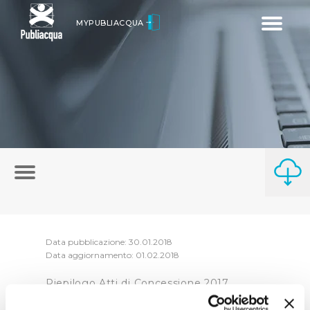
Toggle
MYPUBLIACQUA
navigatio
Data pubblicazione: 30.01.2018
Data aggiornamento: 01.02.2018
Riepilogo Atti di Concessione 2017
(visualizza documentazione)