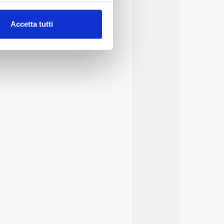
alche metro,
Accetta tutti
e specifiche (impronte
ezione dettagli
. Puoi
lità di base quali la
te dall’Utente e con i
affico sul nostro sito web,
idendo informazioni sul
 di analisi dei dati web,
oni che l’Utente ha fornito
r le finalità sopra indicate.
onando i singoli cookie