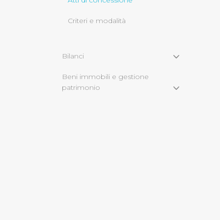
Atti di concessione
Criteri e modalità
Cliccando su "Rifiuta" o sulla
eccezione dei cookie tecnici
dunque la continuazione dell
Bilanci
tecnici indispensabili per un
Beni immobili e gestione
patrimonio
Controlli e rilievi
sull'amministrazione
Servizi erogati
Pagamenti
Opere pubbliche
Informazioni ambientali