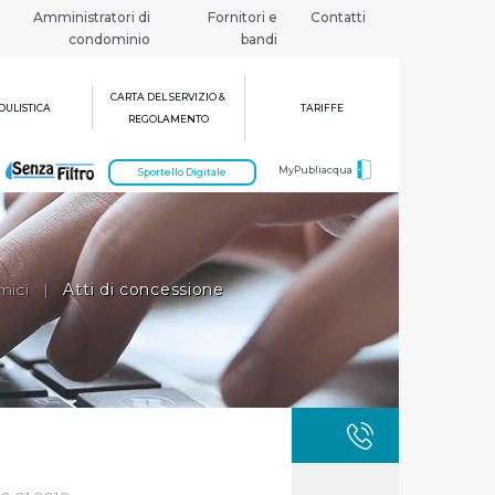
Amministratori di
Fornitori e
Contatti
condominio
bandi
CARTA DEL SERVIZIO &
ULISTICA
TARIFFE
REGOLAMENTO
MyPubliacqua
Sportello Digitale
mici
|
Atti di concessione
GUASTI
800 3