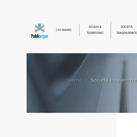
ACQUA &
SOCIETÀ
CHI SIAMO
TERRITORIO
TRASPARENTE
Home
|
Società trasparente