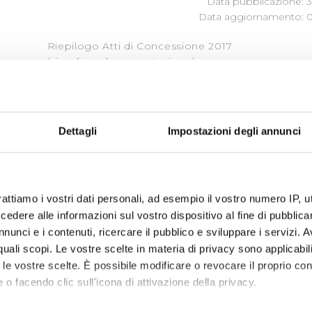
Data pubblicazione: 3
Data aggiornamento: 0
Riepilogo Atti di Concessione 2017
(visualizza documentazione)
Dettagli
Impostazioni degli annunci
« prima
‹ precedente
…
2
3
4
5
6
rattiamo i vostri dati personali, ad esempio il vostro numero IP, 
dere alle informazioni sul vostro dispositivo al fine di pubblica
nunci e i contenuti, ricercare il pubblico e sviluppare i servizi. A
r quali scopi. Le vostre scelte in materia di privacy sono applicabi
to le vostre scelte. È possibile modificare o revocare il proprio 
 o facendo clic sull'icona di attivazione della privacy.