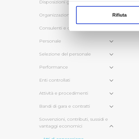
Con il tuo consenso, vorrem
Disposizioni generali
raccogliere informazi
Organizzazione
Rifiuta
Identificare il tuo di
digitali).
Consulenti e collaboratori
Approfondisci come vengono el
Personale
modificare o ritirare il tuo 
Selezione del personale
Utilizziamo dei cookie tecnic
navigazione sulle pagine e l'
Performance
consensi dallo stesso prestat
per personalizzare contenuti
Enti controllati
modo in cui l’Utente utilizza 
Attività e procedimenti
pubblicità e social media, p
loro o che hanno raccolto dal
Bandi di gara e contratti
Cliccando su "Accetta tutti",
Sovvenzioni, contributi, sussidi e
vantaggi economici
Cliccando su "Personalizza" 
desiderati e le terze parti d