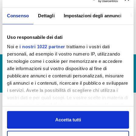
IMMOBILIARE
Consenso
Dettagli
Impostazioni degli annunci
In
Patrimonio immobiliare 2017
Uso responsabile dei dati
Noi e
i nostri 1022 partner
trattiamo i vostri dati
personali, ad esempio il vostro numero IP, utilizzando
tecnologie come i cookie per memorizzare e accedere
© Copyright 2017 - 2026
GLOSSARIO
alle informazioni sul vostro dispositivo al fine di
GIUDICA IL SERVIZIO
pubblicare annunci e contenuti personalizzati, misurare
gli annunci e i contenuti, ricercare il pubblico e sviluppare
LAVORA CON NOI
i servizi. Avete la possibilità di scegliere chi utilizza i
vostri dati e per quali scopi. Le vostre scelte in materia di
privacy sono applicabili solo su questa proprietà digitale
in cui avete effettuato le vostre scelte. È possibile
-
-
modificare o revocare il proprio consenso in qualsiasi
Accetta tutti
Publiacqua S.p.A
FAQ
momento dalla Dichiarazione sui cookie o facendo clic
Via Villamagna 90/c -
PRIVACY POLICY
sull'icona di attivazione della privacy.
50126 Fi