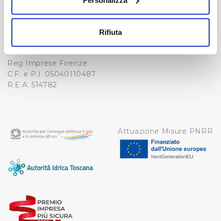
NOTE LEGALI
Fax. +39 0556862495
Con il tuo consenso, vorremmo anche:
COOKIE
-
raccogliere informazioni sulla tua posizione
WHISTLEBLOWING
Rifiuta
geografica, con un'approssimazione di qualche
Cap. Soc. 150.280.056,72
CREDITS
i.v.
metro,
Reg Imprese Firenze
Identificare il tuo dispositivo, scansionandolo
C.F. e P.I. 05040110487
attivamente alla ricerca di caratteristiche specifiche
R.E.A. 514782
(impronte digitali).
Approfondisci come vengono elaborati i tuoi dati personali
e imposta le tue preferenze nella
sezione dettagli
. Puoi
modificare o ritirare il tuo consenso in qualsiasi momento
Attuazione Misure PNRR
dalla Dichiarazione sui cookie.
Utilizziamo dei cookie tecnici necessari per rendere
fruibile il sito web abilitandone funzionalità di base quali
la navigazione sulle pagine e l'accesso alle aree
protette. In linea con le preferenze manifestate
dall’Utente e con i consensi dallo stesso prestati, i
cookie possono essere inoltre utilizzati per analizzare il