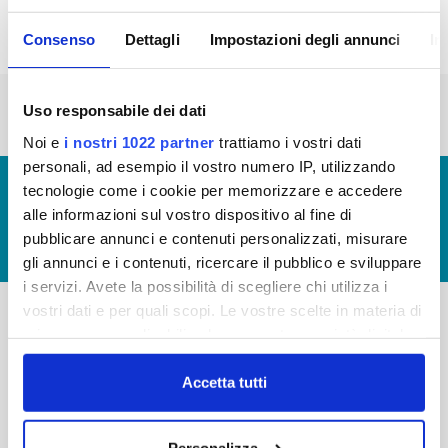
Consenso
Dettagli
Impostazioni degli annunci
In
« prima
‹ precedente
1
2
3
Uso responsabile dei dati
Noi e
i nostri 1022 partner
trattiamo i vostri dati
personali, ad esempio il vostro numero IP, utilizzando
© Copyright 2017 - 2026
GLOSSARIO
tecnologie come i cookie per memorizzare e accedere
alle informazioni sul vostro dispositivo al fine di
GIUDICA IL SERVIZIO
pubblicare annunci e contenuti personalizzati, misurare
LAVORA CON NOI
gli annunci e i contenuti, ricercare il pubblico e sviluppare
i servizi. Avete la possibilità di scegliere chi utilizza i
vostri dati e per quali scopi. Le vostre scelte in materia di
privacy sono applicabili solo su questa proprietà digitale
-
-
in cui avete effettuato le vostre scelte. È possibile
Publiacqua S.p.A
modificare o revocare il proprio consenso in qualsiasi
Accetta tutti
FAQ
Via Villamagna 90/c -
momento dalla Dichiarazione sui cookie o facendo clic
PRIVACY POLICY
50126 Fi
sull'icona di attivazione della privacy.
Tel. +39 055688903
Personalizza