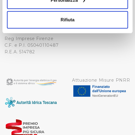
NOTE LEGALI
Fax. +39 0556862495
Con il tuo consenso, vorremmo anche:
COOKIE
-
raccogliere informazioni sulla tua posizione
WHISTLEBLOWING
Rifiuta
geografica, con un'approssimazione di qualche
Cap. Soc. 150.280.056,72
CREDITS
i.v.
metro,
Reg Imprese Firenze
Identificare il tuo dispositivo, scansionandolo
C.F. e P.I. 05040110487
attivamente alla ricerca di caratteristiche specifiche
R.E.A. 514782
(impronte digitali).
Approfondisci come vengono elaborati i tuoi dati personali
e imposta le tue preferenze nella
sezione dettagli
. Puoi
modificare o ritirare il tuo consenso in qualsiasi momento
Attuazione Misure PNRR
dalla Dichiarazione sui cookie.
Utilizziamo dei cookie tecnici necessari per rendere
fruibile il sito web abilitandone funzionalità di base quali
la navigazione sulle pagine e l'accesso alle aree
protette. In linea con le preferenze manifestate
dall’Utente e con i consensi dallo stesso prestati, i
cookie possono essere inoltre utilizzati per analizzare il