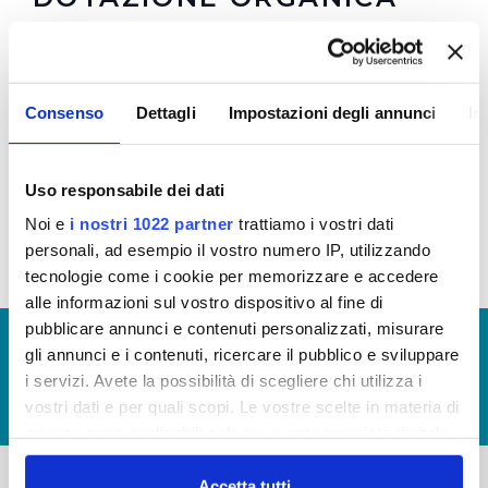
Dotazione organica 2017: numero personale a
tempo determinato e indeternimato al 31.12.2017
Consenso
Dettagli
Impostazioni degli annunci
In
e costo suddiviso per personale a tempo
determinato e indeterminato
Uso responsabile dei dati
Allego file
Noi e
i nostri 1022 partner
trattiamo i vostri dati
personali, ad esempio il vostro numero IP, utilizzando
tecnologie come i cookie per memorizzare e accedere
alle informazioni sul vostro dispositivo al fine di
pubblicare annunci e contenuti personalizzati, misurare
© Copyright 2017 - 2026
GLOSSARIO
gli annunci e i contenuti, ricercare il pubblico e sviluppare
GIUDICA IL SERVIZIO
i servizi. Avete la possibilità di scegliere chi utilizza i
vostri dati e per quali scopi. Le vostre scelte in materia di
LAVORA CON NOI
privacy sono applicabili solo su questa proprietà digitale
in cui avete effettuato le vostre scelte. È possibile
modificare o revocare il proprio consenso in qualsiasi
Accetta tutti