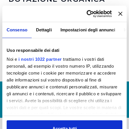
Dotazione organica 2017: numero personale a
tempo determinato e indeternimato al 31.12.2017
Consenso
Dettagli
Impostazioni degli annunci
In
e costo suddiviso per personale a tempo
determinato e indeterminato
Uso responsabile dei dati
Allego file
Noi e
i nostri 1022 partner
trattiamo i vostri dati
personali, ad esempio il vostro numero IP, utilizzando
tecnologie come i cookie per memorizzare e accedere
alle informazioni sul vostro dispositivo al fine di
pubblicare annunci e contenuti personalizzati, misurare
© Copyright 2017 - 2026
GLOSSARIO
gli annunci e i contenuti, ricercare il pubblico e sviluppare
GIUDICA IL SERVIZIO
i servizi. Avete la possibilità di scegliere chi utilizza i
vostri dati e per quali scopi. Le vostre scelte in materia di
LAVORA CON NOI
privacy sono applicabili solo su questa proprietà digitale
in cui avete effettuato le vostre scelte. È possibile
modificare o revocare il proprio consenso in qualsiasi
Accetta tutti