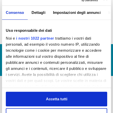
Consenso
Dettagli
Impostazioni degli annunci
In
In allegato i costi relativi alla gestione del servizio idrico
integrato
Uso responsabile dei dati
Noi e
i nostri 1022 partner
trattiamo i vostri dati
personali, ad esempio il vostro numero IP, utilizzando
tecnologie come i cookie per memorizzare e accedere
© Copyright 2017 - 2026
GLOSSARIO
alle informazioni sul vostro dispositivo al fine di
GIUDICA IL SERVIZIO
pubblicare annunci e contenuti personalizzati, misurare
LAVORA CON NOI
gli annunci e i contenuti, ricercare il pubblico e sviluppare
i servizi. Avete la possibilità di scegliere chi utilizza i
vostri dati e per quali scopi. Le vostre scelte in materia di
privacy sono applicabili solo su questa proprietà digitale
-
-
in cui avete effettuato le vostre scelte. È possibile
modificare o revocare il proprio consenso in qualsiasi
Accetta tutti
Publiacqua S.p.A
FAQ
momento dalla Dichiarazione sui cookie o facendo clic
Via Villamagna 90/c -
PRIVACY POLICY
sull'icona di attivazione della privacy.
50126 Fi