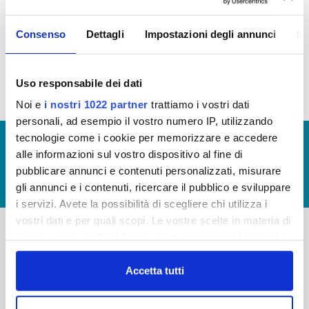
Consenso
Dettagli
Impostazioni degli annunci
In
In allegato i costi relativi alla gestione del servizio idrico
integrato
Uso responsabile dei dati
Noi e
i nostri 1022 partner
trattiamo i vostri dati
personali, ad esempio il vostro numero IP, utilizzando
tecnologie come i cookie per memorizzare e accedere
© Copyright 2017 - 2026
GLOSSARIO
alle informazioni sul vostro dispositivo al fine di
GIUDICA IL SERVIZIO
pubblicare annunci e contenuti personalizzati, misurare
LAVORA CON NOI
gli annunci e i contenuti, ricercare il pubblico e sviluppare
i servizi. Avete la possibilità di scegliere chi utilizza i
vostri dati e per quali scopi. Le vostre scelte in materia di
privacy sono applicabili solo su questa proprietà digitale
-
-
in cui avete effettuato le vostre scelte. È possibile
modificare o revocare il proprio consenso in qualsiasi
Accetta tutti
Publiacqua S.p.A
FAQ
momento dalla Dichiarazione sui cookie o facendo clic
Via Villamagna 90/c -
PRIVACY POLICY
sull'icona di attivazione della privacy.
50126 Fi