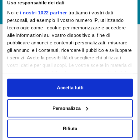
Uso responsabile dei dati
GIUDICA IL SERVIZIO
Noi e
i nostri 1022 partner
trattiamo i vostri dati
LAVORA CON NOI
personali, ad esempio il vostro numero IP, utilizzando
tecnologie come i cookie per memorizzare e accedere
alle informazioni sul vostro dispositivo al fine di
pubblicare annunci e contenuti personalizzati, misurare
-
-
gli annunci e i contenuti, ricercare il pubblico e sviluppare
Publiacqua S.p.A
FAQ
i servizi. Avete la possibilità di scegliere chi utilizza i
Via Villamagna 90/c -
vostri dati e per quali scopi. Le vostre scelte in materia di
PRIVACY POLICY
50126 Fi
privacy sono applicabili solo su questa proprietà digitale
Tel. +39 055688903
NOTE LEGALI
in cui avete effettuato le vostre scelte. È possibile
Fax. +39 0556862495
COOKIE
modificare o revocare il proprio consenso in qualsiasi
Accetta tutti
-
momento dalla Dichiarazione sui cookie o facendo clic
WHISTLEBLOWING
Cap. Soc. 150.280.056,72
sull'icona di attivazione della privacy.
CREDITS
Personalizza
i.v.
Reg Imprese Firenze
Con il tuo consenso, vorremmo anche:
C.F. e P.I. 05040110487
raccogliere informazioni sulla tua posizione
Rifiuta
R.E.A. 514782
geografica, con un'approssimazione di qualche