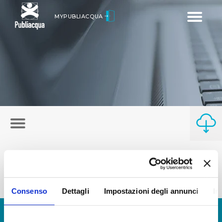
Toggle
MYPUBLIACQUA
navigatio
Consenso
Dettagli
Impostazioni degli annunci
In
© Copyright 2017 - 2026
GLOSSARIO