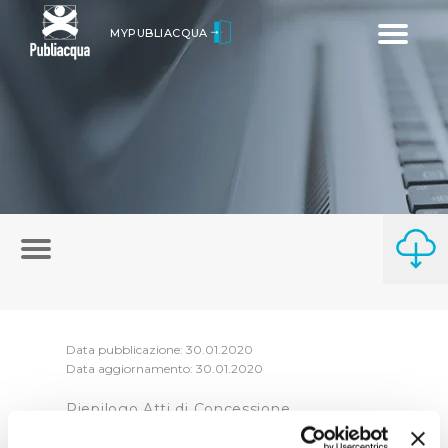
Toggle
MYPUBLIACQUA
navigatio
Data pubblicazione: 30.01.2020
Data aggiornamento: 30.01.2020
Riepilogo Atti di Concessione
2019 (visualizza documentazione)