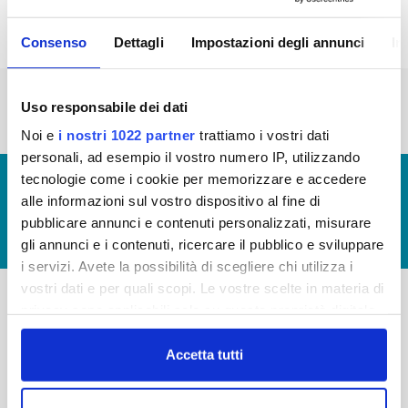
Consenso
Dettagli
Impostazioni degli annunci
In
« prima
‹ precedente
…
2
3
4
5
6
Uso responsabile dei dati
7
8
9
10
Noi e
i nostri 1022 partner
trattiamo i vostri dati
personali, ad esempio il vostro numero IP, utilizzando
tecnologie come i cookie per memorizzare e accedere
© Copyright 2017 - 2026
GLOSSARIO
alle informazioni sul vostro dispositivo al fine di
GIUDICA IL SERVIZIO
pubblicare annunci e contenuti personalizzati, misurare
LAVORA CON NOI
gli annunci e i contenuti, ricercare il pubblico e sviluppare
i servizi. Avete la possibilità di scegliere chi utilizza i
vostri dati e per quali scopi. Le vostre scelte in materia di
privacy sono applicabili solo su questa proprietà digitale
-
-
in cui avete effettuato le vostre scelte. È possibile
modificare o revocare il proprio consenso in qualsiasi
Accetta tutti
Publiacqua S.p.A
FAQ
momento dalla Dichiarazione sui cookie o facendo clic
Via Villamagna 90/c -
PRIVACY POLICY
50126 Fi
sull'icona di attivazione della privacy.