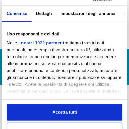
Consenso
Dettagli
Impostazioni degli annunci
In
« prima
‹ precedente
…
2
3
4
5
6
Uso responsabile dei dati
7
8
9
10
Noi e
i nostri 1022 partner
trattiamo i vostri dati
personali, ad esempio il vostro numero IP, utilizzando
tecnologie come i cookie per memorizzare e accedere
© Copyright 2017 - 2026
GLOSSARIO
alle informazioni sul vostro dispositivo al fine di
GIUDICA IL SERVIZIO
pubblicare annunci e contenuti personalizzati, misurare
LAVORA CON NOI
gli annunci e i contenuti, ricercare il pubblico e sviluppare
i servizi. Avete la possibilità di scegliere chi utilizza i
vostri dati e per quali scopi. Le vostre scelte in materia di
privacy sono applicabili solo su questa proprietà digitale
-
-
in cui avete effettuato le vostre scelte. È possibile
modificare o revocare il proprio consenso in qualsiasi
Accetta tutti
Publiacqua S.p.A
FAQ
momento dalla Dichiarazione sui cookie o facendo clic
Via Villamagna 90/c -
PRIVACY POLICY
50126 Fi
sull'icona di attivazione della privacy.