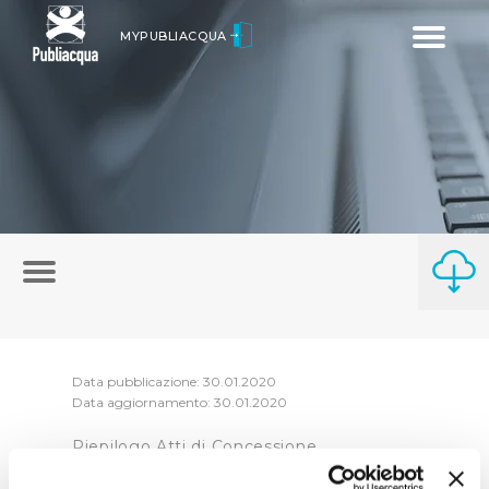
Toggle
MYPUBLIACQUA
navigatio
Data pubblicazione: 30.01.2020
Data aggiornamento: 30.01.2020
Riepilogo Atti di Concessione
2019 (visualizza documentazione)