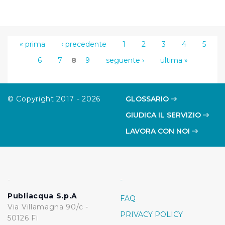
« prima
‹ precedente
1
2
3
4
5
6
7
8
9
seguente ›
ultima »
© Copyright 2017 - 2026
GLOSSARIO
GIUDICA IL SERVIZIO
LAVORA CON NOI
-
-
Publiacqua S.p.A
FAQ
Via Villamagna 90/c -
PRIVACY POLICY
50126 Fi