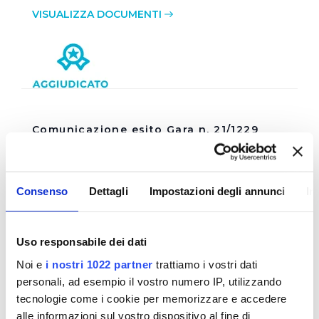
VISUALIZZA DOCUMENTI
Comunicazione esito Gara n. 21/1229
Esito Gara n.21/1229 - Lavori di sostituzione
rete idrica Via Moncioni, Via Po, Via Fornaci
Vecchie, Via Scriviam, Via Pestello Alto, Via
Consenso
Dettagli
Impostazioni degli annunci
In
Adda - Comune di Montevarchi (AR) (Lavoro
specifico su Accordo Quadro 39-2056)
Uso responsabile dei dati
Noi e
i nostri 1022 partner
trattiamo i vostri dati
VISUALIZZA DOCUMENTI
personali, ad esempio il vostro numero IP, utilizzando
tecnologie come i cookie per memorizzare e accedere
alle informazioni sul vostro dispositivo al fine di