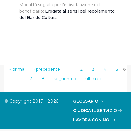
Modalità seguita per l'individuazione del
beneficiario:
Erogata ai sensi del regolamento
del Bando Cultura
« prima
‹ precedente
1
2
3
4
5
6
7
8
seguente ›
ultima »
© Copyright 2017 - 2026
GLOSSARIO
GIUDICA IL SERVIZIO
LAVORA CON NOI