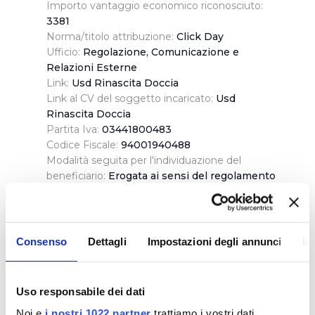
Importo vantaggio economico riconosciuto:
3381
Norma/titolo attribuzione:
Click Day
Ufficio:
Regolazione, Comunicazione e
Relazioni Esterne
Link:
Usd Rinascita Doccia
Link al CV del soggetto incaricato:
Usd
Rinascita Doccia
Partita Iva:
03441800483
Codice Fiscale:
94001940488
Modalità seguita per l'individuazione del
beneficiario:
Erogata ai sensi del regolamento
del Click Day
Consenso
Dettagli
Impostazioni degli annunci
In
Denominazione:
A.s.d. Laurenziana
Importo vantaggio economico riconosciuto:
Uso responsabile dei dati
3434
Norma/titolo attribuzione:
Click Day
Noi e
i nostri 1022 partner
trattiamo i vostri dati