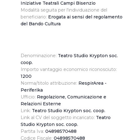
navigazione in assenza di cookie o altri sistemi di
Iniziative Teatrali Campi Bisenzio
tracciamento ad esclusione di quelli tecnici
Modalità seguita per l'individuazione del
indispensabili per una corretta visualizzazione della
beneficiario:
Erogata ai sensi del regolamento
del Bando Cultura
pagina.
Denominazione:
Teatro Studio Krypton soc.
coop.
Importo vantaggio economico riconosciuto:
1200
Norma/titolo attribuzione:
RespirArea -
Periferika
Ufficio:
Regolazione, Comunicazione e
Relazioni Esterne
Link:
Teatro Studio Krypton soc. coop.
Link al CV del soggetto incaricato:
Teatro
Studio Krypton soc. coop.
Partita Iva:
04898570488
Codice Fiscale:
04898570488