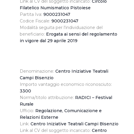
Link al CV del soggetto incaricato:
Circolo
informazioni ricevute con altre informazioni che l’Utente
Filatelico Numismatico Pistoiese
ha fornito loro o che hanno raccolto dal suo utilizzo dei
Partita Iva:
9000231047
loro servizi.
Codice Fiscale:
9000231047
Modalità seguita per l'individuazione del
beneficiario:
Erogata ai sensi del regolamento
Cliccando su "Accetta tutti", l'Utente accetta di
in vigore dal 29 aprile 2019
memorizzare tutti i cookie sul dispositivo per le finalità
sopra indicate.
Cliccando su "Personalizza" l’Utente può gestire
direttamente le proprie preferenze selezionando i
Denominazione:
Centro Iniziative Teatrali
Campi Bisenzio
singoli cookie desiderati e le terze parti destinatarie
Importo vantaggio economico riconosciuto:
della condivisione di informazioni sopra indicata.
3300
Norma/titolo attribuzione:
RADICI – Festival
Cliccando su "Rifiuta" o sulla "X" posizionata in alto a
Rurale
destra in questo banner l’Utente rifiuta tutti i cookie con
Ufficio:
Regolazione, Comunicazione e
la sola eccezione dei cookie tecnici. La chiusura del
Relazioni Esterne
presente banner comporta il permanere delle
Link:
Centro Iniziative Teatrali Campi Bisenzio
impostazioni di default e dunque la continuazione della
Link al CV del soggetto incaricato:
Centro