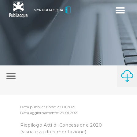
Toggle
MYPUBLIACQUA
navigatio
Data pubblicazione: 29.01.2021
Data aggiornamento: 29.01.2021
Riepilogo Atti di Concessione 2020
(visualizza documentazione)