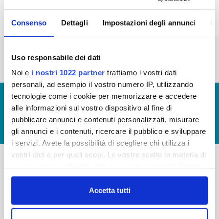
Consenso
Dettagli
Impostazioni degli annunci
In
« prima
‹ precedente
…
2
3
4
5
6
Uso responsabile dei dati
7
8
9
10
Noi e
i nostri 1022 partner
trattiamo i vostri dati
personali, ad esempio il vostro numero IP, utilizzando
tecnologie come i cookie per memorizzare e accedere
© Copyright 2017 - 2026
GLOSSARIO
alle informazioni sul vostro dispositivo al fine di
GIUDICA IL SERVIZIO
pubblicare annunci e contenuti personalizzati, misurare
LAVORA CON NOI
gli annunci e i contenuti, ricercare il pubblico e sviluppare
i servizi. Avete la possibilità di scegliere chi utilizza i
vostri dati e per quali scopi. Le vostre scelte in materia di
privacy sono applicabili solo su questa proprietà digitale
-
-
in cui avete effettuato le vostre scelte. È possibile
modificare o revocare il proprio consenso in qualsiasi
Accetta tutti
Publiacqua S.p.A
FAQ
momento dalla Dichiarazione sui cookie o facendo clic
Via Villamagna 90/c -
PRIVACY POLICY
50126 Fi
sull'icona di attivazione della privacy.