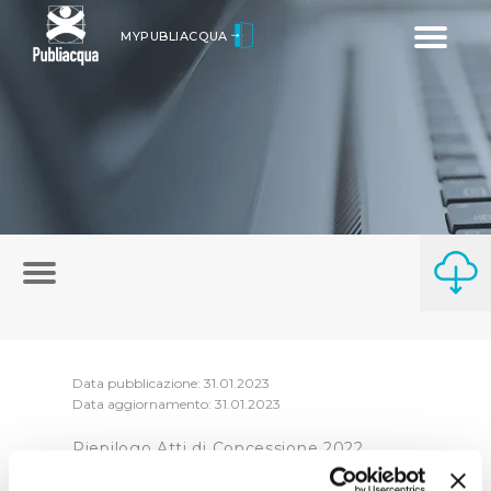
Toggle
MYPUBLIACQUA
navigatio
Data pubblicazione: 31.01.2023
Data aggiornamento: 31.01.2023
Riepilogo Atti di Concessione 2022
(visualizza documentazione)