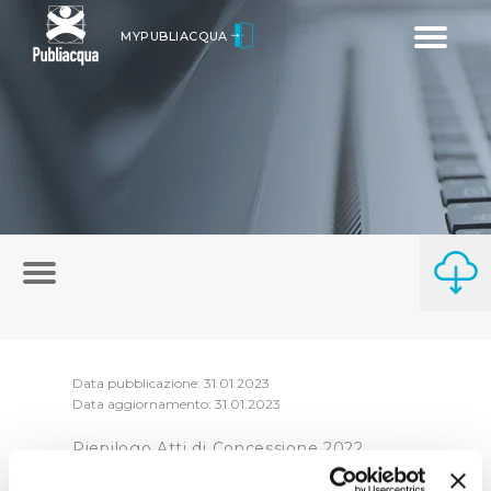
Toggle
MYPUBLIACQUA
navigatio
Data pubblicazione: 31.01.2023
Data aggiornamento: 31.01.2023
Riepilogo Atti di Concessione 2022
(visualizza documentazione)