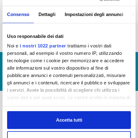
Consenso
Dettagli
Impostazioni degli annunci
In
« prima
‹ precedente
…
2
3
4
5
6
Uso responsabile dei dati
7
8
9
10
Noi e
i nostri 1022 partner
trattiamo i vostri dati
personali, ad esempio il vostro numero IP, utilizzando
tecnologie come i cookie per memorizzare e accedere
© Copyright 2017 - 2026
GLOSSARIO
alle informazioni sul vostro dispositivo al fine di
GIUDICA IL SERVIZIO
pubblicare annunci e contenuti personalizzati, misurare
LAVORA CON NOI
gli annunci e i contenuti, ricercare il pubblico e sviluppare
i servizi. Avete la possibilità di scegliere chi utilizza i
vostri dati e per quali scopi. Le vostre scelte in materia di
privacy sono applicabili solo su questa proprietà digitale
-
-
in cui avete effettuato le vostre scelte. È possibile
modificare o revocare il proprio consenso in qualsiasi
Accetta tutti
Publiacqua S.p.A
FAQ
momento dalla Dichiarazione sui cookie o facendo clic
Via Villamagna 90/c -
PRIVACY POLICY
50126 Fi
sull'icona di attivazione della privacy.