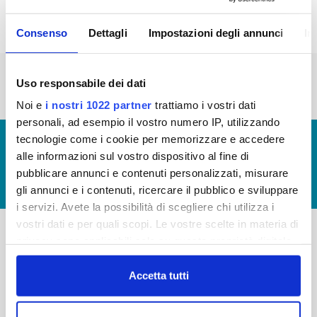
Consenso
Dettagli
Impostazioni degli annunci
In
« prima
‹ precedente
…
2
3
4
5
6
Uso responsabile dei dati
7
8
9
10
Noi e
i nostri 1022 partner
trattiamo i vostri dati
personali, ad esempio il vostro numero IP, utilizzando
tecnologie come i cookie per memorizzare e accedere
© Copyright 2017 - 2026
GLOSSARIO
alle informazioni sul vostro dispositivo al fine di
GIUDICA IL SERVIZIO
pubblicare annunci e contenuti personalizzati, misurare
LAVORA CON NOI
gli annunci e i contenuti, ricercare il pubblico e sviluppare
i servizi. Avete la possibilità di scegliere chi utilizza i
vostri dati e per quali scopi. Le vostre scelte in materia di
privacy sono applicabili solo su questa proprietà digitale
-
-
in cui avete effettuato le vostre scelte. È possibile
modificare o revocare il proprio consenso in qualsiasi
Accetta tutti
Publiacqua S.p.A
FAQ
momento dalla Dichiarazione sui cookie o facendo clic
Via Villamagna 90/c -
PRIVACY POLICY
50126 Fi
sull'icona di attivazione della privacy.