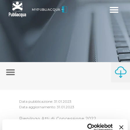
Toggle
MYPUBLIACQUA
navigatio
Data pubblicazione: 31.01.2023
Data aggiornamento: 31.01.2023
Riepilogo Atti di Concessione 2022
(visualizza documentazione)