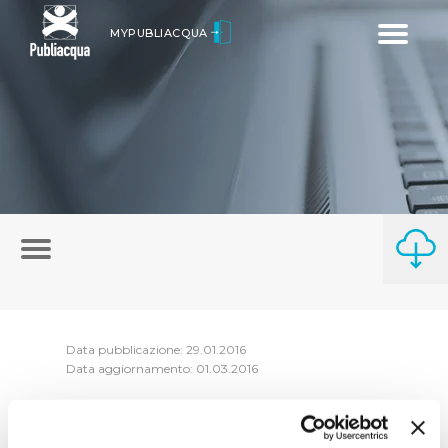
Toggle
MYPUBLIACQUA
navigatio
Data pubblicazione: 29.01.2016
Data aggiornamento: 01.03.2016
Riepilogo Atti di consessione anno 2015