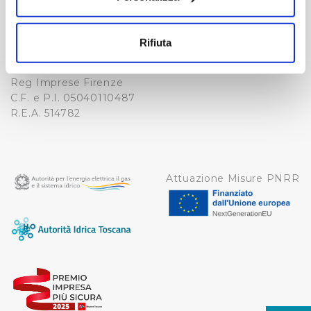
Fax. +39 0556862495
COOKIE
Con il tuo consenso, vorremmo anche:
-
raccogliere informazioni sulla tua posizione
WHISTLEBLOWING
Rifiuta
Cap. Soc. 150.280.056,72
geografica, con un'approssimazione di qualche
CREDITS
i.v.
metro,
Reg Imprese Firenze
Identificare il tuo dispositivo, scansionandolo
C.F. e P.I. 05040110487
attivamente alla ricerca di caratteristiche specifiche
R.E.A. 514782
(impronte digitali).
Approfondisci come vengono elaborati i tuoi dati personali
e imposta le tue preferenze nella
sezione dettagli
. Puoi
modificare o ritirare il tuo consenso in qualsiasi momento
Attuazione Misure PNRR
dalla Dichiarazione sui cookie.
Utilizziamo dei cookie tecnici necessari per rendere
fruibile il sito web abilitandone funzionalità di base quali
la navigazione sulle pagine e l'accesso alle aree
protette. In linea con le preferenze manifestate
dall’Utente e con i consensi dallo stesso prestati, i
cookie possono essere inoltre utilizzati per analizzare il