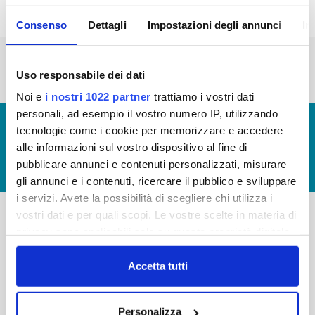
Consenso
Dettagli
Impostazioni degli annunci
In
« prima
‹ precedente
1
2
3
4
5
6
7
Uso responsabile dei dati
Noi e
i nostri 1022 partner
trattiamo i vostri dati
personali, ad esempio il vostro numero IP, utilizzando
© Copyright 2017 - 2026
GLOSSARIO
tecnologie come i cookie per memorizzare e accedere
GIUDICA IL SERVIZIO
alle informazioni sul vostro dispositivo al fine di
pubblicare annunci e contenuti personalizzati, misurare
LAVORA CON NOI
gli annunci e i contenuti, ricercare il pubblico e sviluppare
i servizi. Avete la possibilità di scegliere chi utilizza i
vostri dati e per quali scopi. Le vostre scelte in materia di
privacy sono applicabili solo su questa proprietà digitale
-
-
in cui avete effettuato le vostre scelte. È possibile
Publiacqua S.p.A
FAQ
modificare o revocare il proprio consenso in qualsiasi
Accetta tutti
Via Villamagna 90/c -
momento dalla Dichiarazione sui cookie o facendo clic
PRIVACY POLICY
50126 Fi
sull'icona di attivazione della privacy.
Tel. +39 055688903
NOTE LEGALI
Personalizza