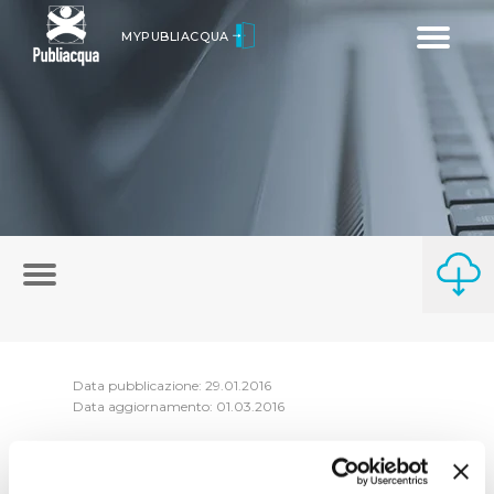
Toggle
MYPUBLIACQUA
navigatio
Data pubblicazione: 29.01.2016
Data aggiornamento: 01.03.2016
Riepilogo Atti di consessione anno 2015