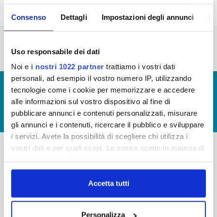
Consenso
Dettagli
Impostazioni degli annunci
In
« prima
‹ precedente
1
2
3
4
5
6
7
Uso responsabile dei dati
Noi e
i nostri 1022 partner
trattiamo i vostri dati
personali, ad esempio il vostro numero IP, utilizzando
© Copyright 2017 - 2026
GLOSSARIO
tecnologie come i cookie per memorizzare e accedere
GIUDICA IL SERVIZIO
alle informazioni sul vostro dispositivo al fine di
pubblicare annunci e contenuti personalizzati, misurare
LAVORA CON NOI
gli annunci e i contenuti, ricercare il pubblico e sviluppare
i servizi. Avete la possibilità di scegliere chi utilizza i
vostri dati e per quali scopi. Le vostre scelte in materia di
privacy sono applicabili solo su questa proprietà digitale
-
-
in cui avete effettuato le vostre scelte. È possibile
Publiacqua S.p.A
FAQ
modificare o revocare il proprio consenso in qualsiasi
Accetta tutti
Via Villamagna 90/c -
momento dalla Dichiarazione sui cookie o facendo clic
PRIVACY POLICY
50126 Fi
sull'icona di attivazione della privacy.
Tel. +39 055688903
NOTE LEGALI
Personalizza