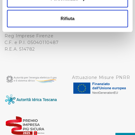
Fax. +39 0556862495
COOKIE
Con il tuo consenso, vorremmo anche:
-
raccogliere informazioni sulla tua posizione
WHISTLEBLOWING
Rifiuta
Cap. Soc. 150.280.056,72
geografica, con un'approssimazione di qualche
CREDITS
i.v.
metro,
Reg Imprese Firenze
Identificare il tuo dispositivo, scansionandolo
C.F. e P.I. 05040110487
attivamente alla ricerca di caratteristiche specifiche
R.E.A. 514782
(impronte digitali).
Approfondisci come vengono elaborati i tuoi dati personali
e imposta le tue preferenze nella
sezione dettagli
. Puoi
modificare o ritirare il tuo consenso in qualsiasi momento
Attuazione Misure PNRR
dalla Dichiarazione sui cookie.
Utilizziamo dei cookie tecnici necessari per rendere
fruibile il sito web abilitandone funzionalità di base quali
la navigazione sulle pagine e l'accesso alle aree
protette. In linea con le preferenze manifestate
dall’Utente e con i consensi dallo stesso prestati, i
cookie possono essere inoltre utilizzati per analizzare il