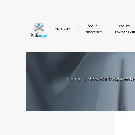
ACQUA &
SOCIETÀ
CHI SIAMO
TERRITORIO
TRASPARENTE
Home
|
Società trasparente