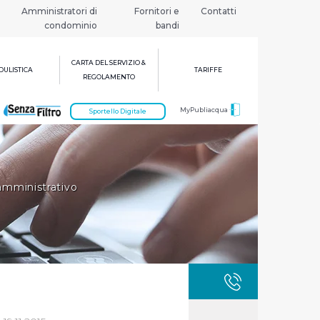
Amministratori di
Fornitori e
Contatti
condominio
bandi
CARTA DEL SERVIZIO &
ULISTICA
TARIFFE
REGOLAMENTO
MyPubliacqua
Sportello Digitale
-amministrativo
GUASTI
800 3