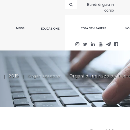
Bandi di gara in
corso
NEWS
COSA DEVI SAPERE
MOD
EDUCAZIONE
|
2015
|
Organizzazione
|
Organi di indirizzo politico