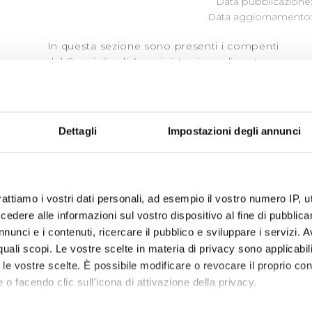
Data pubblicazione: 
Data aggiornamento: 1
In questa sezione sono presenti i compenti
del Consiglio di Amministrazione di parte
pubblica, nella sezione
sono
organi societari
elencati tutti i componenti
Dettagli
Impostazioni degli annunci
rattiamo i vostri dati personali, ad esempio il vostro numero IP, 
dere alle informazioni sul vostro dispositivo al fine di pubblica
nunci e i contenuti, ricercare il pubblico e sviluppare i servizi. A
r quali scopi. Le vostre scelte in materia di privacy sono applicabi
to le vostre scelte. È possibile modificare o revocare il proprio 
 o facendo clic sull'icona di attivazione della privacy.