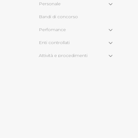
Personale
Cliccando su "Rifiuta" o sulla
Bandi di concorso
eccezione dei cookie tecnici
dunque la continuazione dell
Perfomance
tecnici indispensabili per un
Enti controllati
Attività e procedimenti
Bandi di gara e contratti
Sovvenzioni,contributi,sussidi,
vantaggi economici
Servizi erogati
Bilanci
Beni immobili e gestione
patrimonio