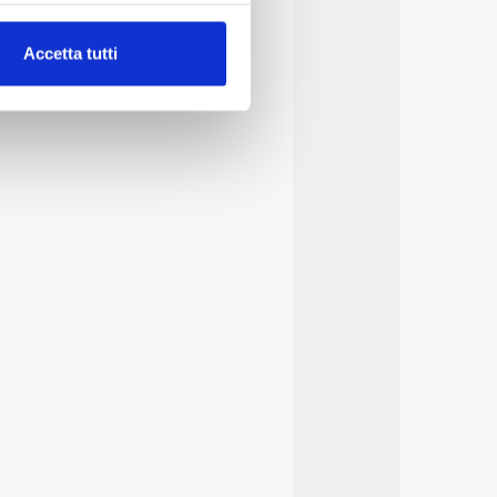
alche metro,
Accetta tutti
e specifiche (impronte
ezione dettagli
. Puoi
lità di base quali la
te dall’Utente e con i
affico sul nostro sito web,
idendo informazioni sul
 di analisi dei dati web,
oni che l’Utente ha fornito
r le finalità sopra indicate.
onando i singoli cookie