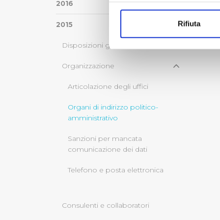
Con il tuo consenso, vorrem
2016
raccogliere informazi
Rifiuta
2015
Identificare il tuo di
digitali).
Disposizioni generali
Approfondisci come vengono el
modificare o ritirare il tuo 
Organizzazione
Articolazione degli uffici
Utilizziamo dei cookie tecnic
navigazione sulle pagine e l'
Organi di indirizzo politico-
consensi dallo stesso prestat
amministrativo
per personalizzare contenuti
modo in cui l’Utente utilizza 
Sanzioni per mancata
pubblicità e social media, p
comunicazione dei dati
loro o che hanno raccolto dal
Telefono e posta elettronica
Cliccando su "Accetta tutti",
Consulenti e collaboratori
Cliccando su "Personalizza" 
desiderati e le terze parti d