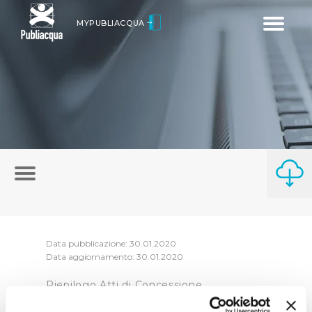
Toggle
MYPUBLIACQUA
navigatio
Data pubblicazione: 30.01.2020
Data aggiornamento: 30.01.2020
Riepilogo Atti di Concessione
2019 (visualizza documentazione)