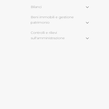
Bilanci
Cliccando su "Rifiuta" o sulla
eccezione dei cookie tecnici
Beni immobili e gestione
patrimonio
dunque la continuazione dell
tecnici indispensabili per un
Controlli e rilievi
sull'amministrazione
Servizi erogati
Pagamenti
Opere Pubbliche
Informazioni ambientali
Altri Contenuti
2018