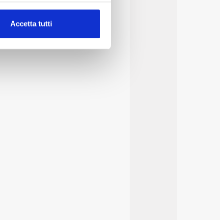
alche metro,
Accetta tutti
e specifiche (impronte
ezione dettagli
. Puoi
lità di base quali la
te dall’Utente e con i
affico sul nostro sito web,
idendo informazioni sul
 di analisi dei dati web,
oni che l’Utente ha fornito
r le finalità sopra indicate.
onando i singoli cookie