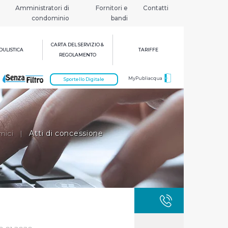
Amministratori di
Fornitori e
Contatti
condominio
bandi
CARTA DEL SERVIZIO &
ULISTICA
TARIFFE
REGOLAMENTO
MyPubliacqua
Sportello Digitale
mici
|
Atti di concessione
GUASTI
800 3