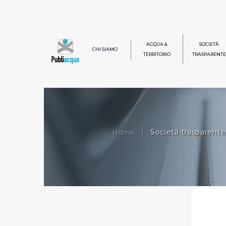
ACQUA &
SOCIETÀ
CHI SIAMO
TERRITORIO
TRASPARENTE
Home
|
Società trasparente