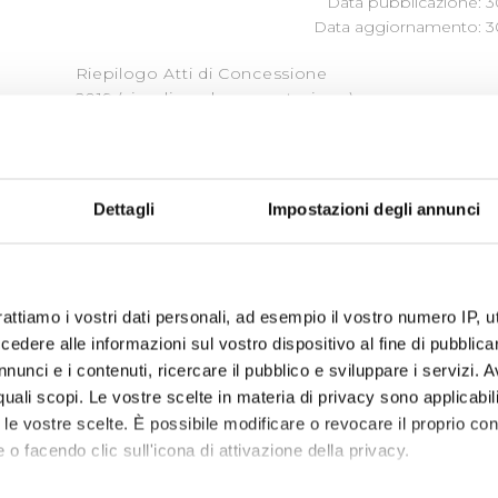
Data pubblicazione: 3
Data aggiornamento: 3
Riepilogo Atti di Concessione
2019 (visualizza documentazione)
Dettagli
Impostazioni degli annunci
« prima
‹ precedente
…
2
3
4
5
6
rattiamo i vostri dati personali, ad esempio il vostro numero IP, 
dere alle informazioni sul vostro dispositivo al fine di pubblica
nunci e i contenuti, ricercare il pubblico e sviluppare i servizi. A
r quali scopi. Le vostre scelte in materia di privacy sono applicabi
to le vostre scelte. È possibile modificare o revocare il proprio 
 o facendo clic sull'icona di attivazione della privacy.