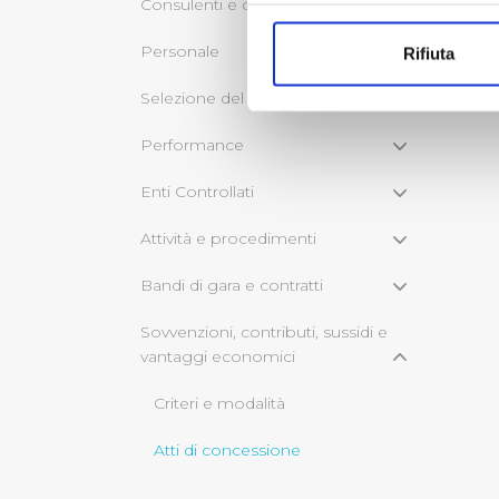
Consulenti e collaboratori
Con il tuo consenso, vorrem
raccogliere informazi
Personale
Rifiuta
Identificare il tuo di
digitali).
Selezione del personale
Approfondisci come vengono el
Performance
modificare o ritirare il tuo 
Enti Controllati
Utilizziamo dei cookie tecnic
navigazione sulle pagine e l'
Attività e procedimenti
consensi dallo stesso prestat
per personalizzare contenuti
Bandi di gara e contratti
modo in cui l’Utente utilizza 
Sovvenzioni, contributi, sussidi e
pubblicità e social media, p
vantaggi economici
loro o che hanno raccolto dal
Criteri e modalità
Cliccando su "Accetta tutti",
Atti di concessione
Cliccando su "Personalizza" 
desiderati e le terze parti d