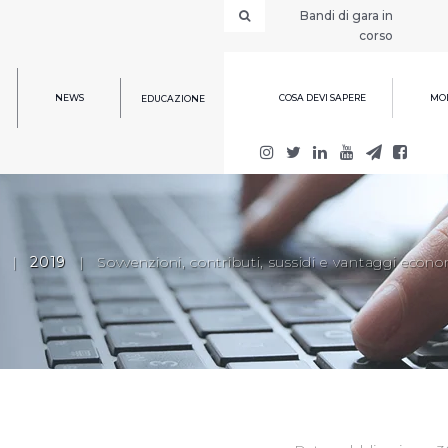
Bandi di gara in
corso
NEWS
COSA DEVI SAPERE
MOD
EDUCAZIONE
|
2019
|
Sovvenzioni, contributi, sussidi e vantaggi econo