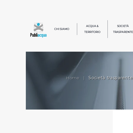
ACQUA &
SOCIETÀ
CHI SIAMO
TERRITORIO
TRASPARENTE
Home
|
Società trasparente