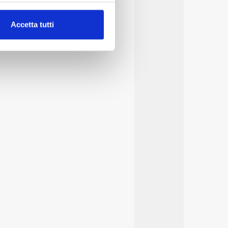
alche metro,
Accetta tutti
e specifiche (impronte
ezione dettagli
. Puoi
lità di base quali la
te dall’Utente e con i
affico sul nostro sito web,
idendo informazioni sul
 di analisi dei dati web,
oni che l’Utente ha fornito
r le finalità sopra indicate.
onando i singoli cookie