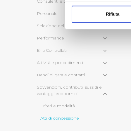
Consulenti e collaboratori
Con il tuo consenso, vorrem
raccogliere informazi
Personale
Rifiuta
Identificare il tuo di
digitali).
Selezione del personale
Approfondisci come vengono el
Performance
modificare o ritirare il tuo 
Enti Controllati
Utilizziamo dei cookie tecnic
navigazione sulle pagine e l'
Attività e procedimenti
consensi dallo stesso prestat
per personalizzare contenuti
Bandi di gara e contratti
modo in cui l’Utente utilizza 
Sovvenzioni, contributi, sussidi e
pubblicità e social media, p
vantaggi economici
loro o che hanno raccolto dal
Criteri e modalità
Cliccando su "Accetta tutti",
Atti di concessione
Cliccando su "Personalizza" 
desiderati e le terze parti d