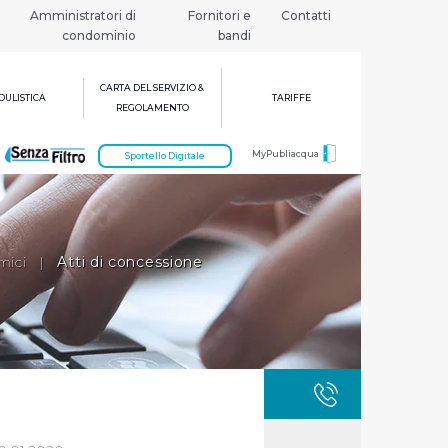
Amministratori di
Fornitori e
Contatti
condominio
bandi
CARTA DEL SERVIZIO &
ULISTICA
TARIFFE
REGOLAMENTO
MyPubliacqua
Sportello Digitale
mici
|
Atti di concessione
GUASTI
800 3