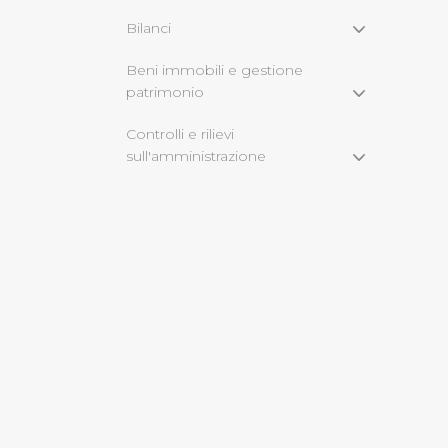
Bilanci
Cliccando su "Rifiuta" o sulla
eccezione dei cookie tecnici
Beni immobili e gestione
patrimonio
dunque la continuazione dell
tecnici indispensabili per un
Controlli e rilievi
sull'amministrazione
Servizi erogati
Pagamenti
Opere Pubbliche
Informazioni ambientali
Altri Contenuti
2018