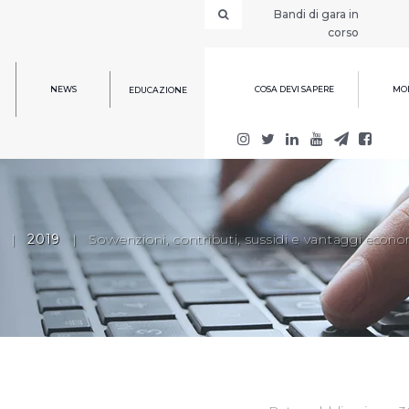
Bandi di gara in
corso
NEWS
COSA DEVI SAPERE
MOD
EDUCAZIONE
|
2019
|
Sovvenzioni, contributi, sussidi e vantaggi econo