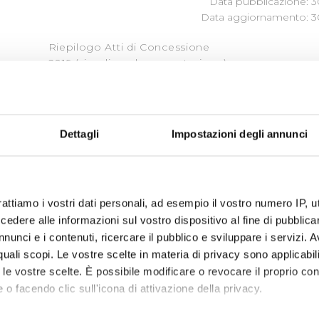
Data pubblicazione: 3
Data aggiornamento: 3
Riepilogo Atti di Concessione
2019 (visualizza documentazione)
Dettagli
Impostazioni degli annunci
« prima
‹ precedente
…
2
3
4
5
6
rattiamo i vostri dati personali, ad esempio il vostro numero IP, 
dere alle informazioni sul vostro dispositivo al fine di pubblica
nunci e i contenuti, ricercare il pubblico e sviluppare i servizi. A
r quali scopi. Le vostre scelte in materia di privacy sono applicabi
to le vostre scelte. È possibile modificare o revocare il proprio 
 o facendo clic sull'icona di attivazione della privacy.