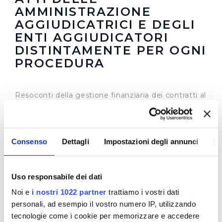
AMMINISTRAZIONE
AGGIUDICATRICI E DEGLI
ENTI AGGIUDICATORI
DISTINTAMENTE PER OGNI
PROCEDURA
Resoconti della gestione finanziaria dei contratti al
termine della loro esecuzione
aggiornamento
anno 2018
e
contratti anno 2019
(visualizza
documentazione)
Consenso
Dettagli
Impostazioni degli annunci
In
Affidamenti Diretti 2019
(visualizza
documentazione)
In questa sezione puoi trovare il programma degli
Uso responsabile dei dati
interventi di Publiacqua 2016 - 2021 (visualizza
Noi e
i nostri 1022 partner
trattiamo i vostri dati
documentazione) .
Tale programma è soggetto a
revisioni nel 2020
personali, ad esempio il vostro numero IP, utilizzando
tecnologie come i cookie per memorizzare e accedere
Siestema Qualifica Fornitori