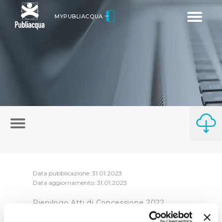
Toggle
MYPUBLIACQUA
navigatio
Data pubblicazione: 31.01.2023
Data aggiornamento: 31.01.2023
Riepilogo Atti di Concessione 2022
(visualizza documentazione)