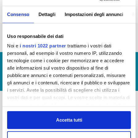
Consenso
Dettagli
Impostazioni degli annunci
In
« prima
‹ precedente
…
2
3
4
5
6
Uso responsabile dei dati
7
8
9
10
Noi e
i nostri 1022 partner
trattiamo i vostri dati
personali, ad esempio il vostro numero IP, utilizzando
tecnologie come i cookie per memorizzare e accedere
© Copyright 2017 - 2026
GLOSSARIO
alle informazioni sul vostro dispositivo al fine di
GIUDICA IL SERVIZIO
pubblicare annunci e contenuti personalizzati, misurare
LAVORA CON NOI
gli annunci e i contenuti, ricercare il pubblico e sviluppare
i servizi. Avete la possibilità di scegliere chi utilizza i
vostri dati e per quali scopi. Le vostre scelte in materia di
privacy sono applicabili solo su questa proprietà digitale
-
-
in cui avete effettuato le vostre scelte. È possibile
modificare o revocare il proprio consenso in qualsiasi
Accetta tutti
Publiacqua S.p.A
FAQ
momento dalla Dichiarazione sui cookie o facendo clic
Via Villamagna 90/c -
PRIVACY POLICY
50126 Fi
sull'icona di attivazione della privacy.